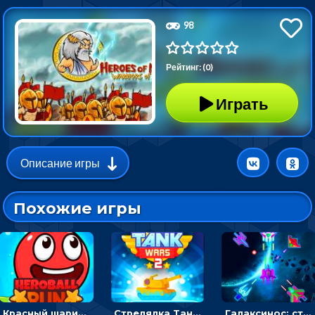
98
Рейтинг: (0)
Играть
Описание игры
Похожие игры
Красный шарик-герой в бегах: прыгать, чтобы избегать препятствий
Стрелялка Танковые войны: бить по танку врага, чтобы уничтожить зло
Галаксинос: стрелялка в космосе по врагам