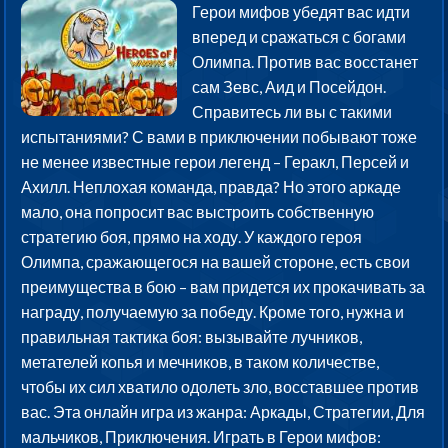
Герои мифов убедят вас идти
вперед и сражаться с богами
Олимпа. Против вас восстанет
сам Зевс, Аид и Посейдон.
Справитесь ли вы с такими
испытаниями? С вами в приключении побывают тоже
не менее известные герои легенд – Геракл, Персей и
Ахилл. Неплохая команда, правда? Но этого аркаде
мало, она попросит вас выстроить собственную
стратегию боя, прямо на ходу. У каждого героя
Олимпа, сражающегося на вашей стороне, есть свои
преимущества в бою – вам придется их прокачивать за
награду, получаемую за победу. Кроме того, нужна и
правильная тактика боя: вызывайте лучников,
метателей копья и мечников, в таком количестве,
чтобы их сил хватило одолеть зло, восставшее против
вас. Эта онлайн игра из жанра: Аркады, Стратегии, Для
мальчиков, Приключения. Играть в Герои мифов: