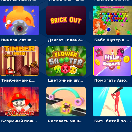
Ниндзя-слэш: запускай оружие по целям и становись мастером сюрикенов
Двигать планку и бить шариком по цветным блокам - гиперказуальная
Бабл Шутер в джунглях: стрелять шариками по цветным целям
Тимберман-дровосек: меняй сторону и руби дерево
Цветочный шутер: стрелять пчелками по цветам
Помогать Амонг Ас бежать из комнаты через преграды - приключения
Безумный пожарный: направлять шланг, чтобы тушить горящие бревна
Рисовать машину и выигрывать гонку - для мальчиков
Бить битой по шарику, чтобы сбивать кубики с буквами на пути к финишу - 3D