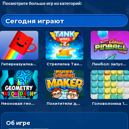
Посмотрите больше игр из категорий:
Сегодня играют
Гиперказуалка Летающая чашка кофе: двигаться и собирать кубики сахара
Стрелялка Танковые войны: бить по танку врага, чтобы уничтожить зло
Пинбол: запускать шарик, чтобы выбивать очки
Неоновая геометрия: прыгай через препятствия и собирай шары
Похитители денег: управляйте друзьями и соберите все мешки с долларами
Головоломка 10х10
Об игре