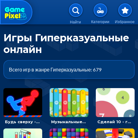
Перейти к основному содержан
Категории
Избранное
Найти
Игры Гиперказуальные
онлайн
Всего игр в жанре Гиперказуальные: 679
Будь сверху - борись с другом и выигрывай
Музыкальные инструменты для детей: выбирай и создавай музыку
Сделай 10 - головоломка на сложение