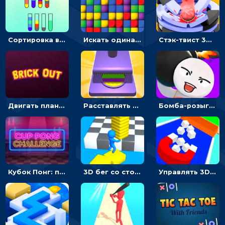
Сортировка воды: разлей жидкость в пробирки по цветам
Искать одинаковые блоки и убирать их - головоломка на внимание
Стэк-твист 3D: тапай по шарику, чтобы разбивать платформы
Двигать планку и бить шариком по цветным блокам - гиперказуальная
Расставлять резиновые кубики, чтобы делать поп-ит - гиперказуальные
Бомба-розыгрыш: передавай и беги – 3D гиперказуалка
Кубок Понг: попади мячиком в стакан и напои соперника
3D бег со стопками: строй мостики и собирай камни
Управлять 3D магнитом, чтобы собирать фигуры и сбрасывать в пропасть