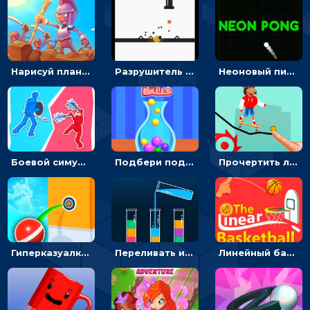
Нарисуй план атаки и победи бой - гиперказуалка для мальчиков
Разрушитель платформ: стреляй шариками и разбивай преграды - кликер
Неоновый пинг-понг: отбивай шарик и забивай голы
Боевой симулятор 3D: повтори позу рыцаря и победи врага
Подбери подходящие мячи и заполни емкость - головоломка
Прочертить линию, чтобы проехать на скейте, через преграды к финишу - для мальчиков
Гиперказуалка Поки-болл: Подкинь мяч или упади
Переливать и сортировать цветную воду в пробирки – головоломка
Линейный баскетбол: проводить черту, чтобы закатить мяч в корзину – спортивные