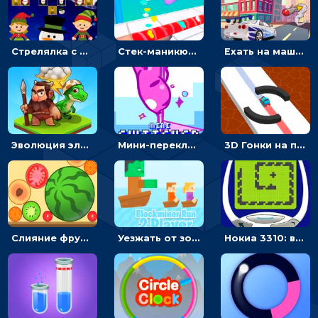
Стрелялка с шариками по рождественским эльфам
Стек-маникюр для девочек: красить ногти и избегать пил
Ехать на машине, чтобы уворачиваться от ракет и собирать монеты - гонки
Эволюция элементов: объединяй предметы и получай новые - кликер
Мини-переключатель: тапни и получи флажок
3D Гонки на паровозике: ехать по линии или обходить преграды
Слияние фруктов: соединяй одинаковые плоды и получай очки
Уезжать от зомби и собирать камни - гиперказуалка на двоих
Нокиа 3310: выбирать испытания и сражаться на старом телефоне - симулятор