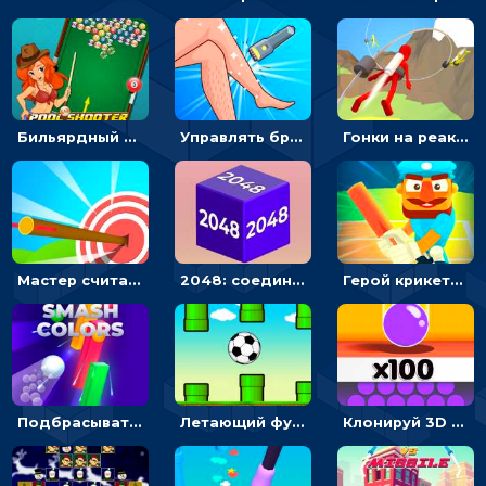
Бильярдный пул: стрелять шариками, чтобы взрывать одинаковые
Управлять бритвой, чтобы собирать волосы и делать 3D прически
Гонки на реактивном ранце: избегать преград, чтобы лететь к финишу
Мастер считать стрелы: увеличивать запас, чтобы поразить больше целей
2048: соединять блоки с одинаковыми цифрами - 3D Головоломка
Герой крикета – отбей мячи стань чемпионом
Подбрасывать мяч, чтобы провести через цветную преграду
Летающий футбольный мяч: кликать и проходить между зелеными трубами
Клонируй 3D шарики и сливай их в воронку