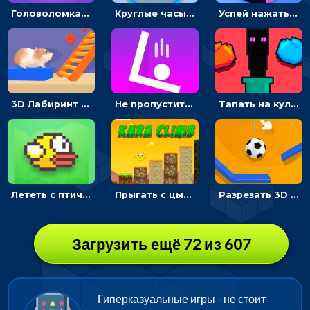
Головоломка Сортировка воды: разлей жидкость правильно
Круглые часы: ловить цветную стрелку в одинаковом участке циферблата
Успей нажать: кликай, чтобы попасть в цветной сектор круга
3D Лабиринт хомяка: проходить полосу препятствий, чтобы получать вкусняшки
Не пропустите: Нарисовать линию, чтобы шарик попал в корзину - головоломка
Тапать на кулак и бить злодеев - гиперказуалка на двоих
Лететь с птичкой и проскальзывать между трубами - гиперказуальная
Прыгать с цыпленком по столбикам вверх, чтобы собирать время - гиперказуальные
Разрезать 3D канат, чтобы сбросить шарик и разбить башню из кубиков
Загрузить ещё 72 из 607
Гиперказуальные игры - не стоит