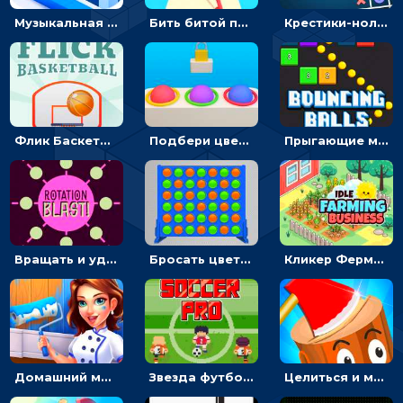
Музыкальная линия: проложи путь, избегая препятствий
Бить битой по шарику, чтобы сбивать кубики с буквами на пути к финишу - 3D
Крестики-нолики мультиплеер: найди соперника и сразись
Флик Баскетбол: кинь мяч и порази цель - гиперказуальная
Подбери цветовой код и открой замок - казуальная головоломка
Прыгающие мячи: выбей блоки и очисти поле - гиперказуалка
Вращать и ударять шарики - гиперказуалка
Бросать цветные диски и складывать линии - головоломка
Кликер Фермерский бизнес: расти овощи, чтобы богатеть
Домашний маляр: двигай кисть и раскрась стену – гиперказуалка
Звезда футбола: уходить от соперников с мячом, чтобы забивать гол в ворота
Целиться и метать топор в 3D мишени