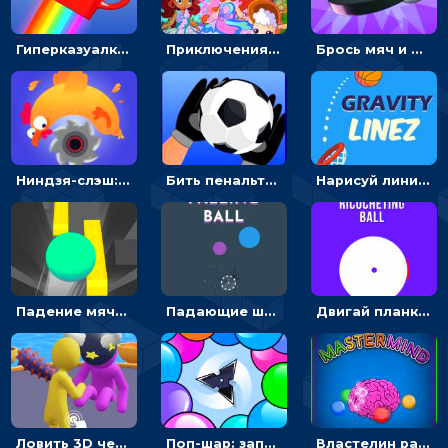
Гиперказуалка Летающая чашка кофе: двигаться и собирать кубики сахара
Приключения Клуба Винкс: менять дорожки, чтобы собирать кристаллы
Брось мяч и отправь его в белый круг - гиперказуальная головоломка
Ниндзя-слэш: запускай оружие по целям и становись мастером сюрикенов
Бить пенальти по воротам, чтобы победить соперника - спортивные
Нарисуй линию и отправь мяч в корзину - гиперказуалка
Падение мяча 3D: управляй шариком, прыгая по платформам
Падающие шарики: бросай разноцветные мячи и попадай в мишень
Двигай планку и отбивай мяч в круге - гиперказуалка
Ловить 3D человечком своего цвета и собирать драгоценности - гиперказуалка
Поп-шар: запускать колючку, чтобы лопать воздушные шарики
Властелин разума: распредели цвета и угадай код