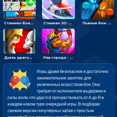
Стикмен-боец: эпические драки
Стикмен 3D: драка за справедливость
Пьяные бои: драки на боксерском ринге
Дуэль драгоценностей: заработай золото в бою
Рев города - драки для мальчиков
Игры драки безопасное и достаточно
занимательное занятие, для
увлеченных искусством боя. Оно
требует от исполнителя выдержки и
силы воли, что удастся прочувствовать от А до Я в
каждом новом туре очередной игры. В подборке
свежие версии популярных забав с простым
интерфейсом, прекрасным геймплеем и хорошей