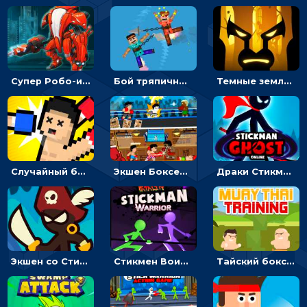
Супер Робо-истребитель: собери своего робота и сразись с соперником
Бой тряпичной куклы: вращай оружие и уничтожай врага
Темные земли - приключения отважного воина
Случайный бокс: веселые спортивные соревнования - на двоих
Экшен Боксерский боец: менять сторону, чтобы бить противников
Драки Стикмена с призраками: бить мечом или уходить от подземных кольев
Экшен со Стикменом: Драка с рисованными чертиками
Стикмен Воин фаталити: подбрасывать куклу и драться
Тайский бокс: драки с деревом