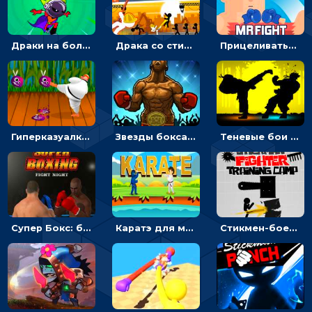
Драки на болоте: бежать или бить монстров и роботов
Драка со стикменом: бить врагов по очереди лопатой
Прицеливаться бойцом, чтобы бить противников - драка со стикменом
Гиперказуалка Последняя битва: тапать и мочить букашек
Звезды бокса: бить противника или ставить блок - для мальчиков
Теневые бои на двоих: бей соперника, чтобы побеждать в драке
Супер Бокс: бить противника или ставить блок - спортивная гиперказуалка
Каратэ для мальчиков: лови и бей врагов - драки
Стикмен-боец: бей по стене и уходи от опасностей