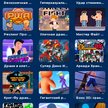
Бесконечная граница: путешествуй и сражайся с демонами - приключения
Гиперказуалка Фигурный удар 3D: сломай преграды и нокаутируй соперника
Удар стикмена: бей врагов и собирай души
Реслинг Про: отправь противников в нокаут - драки
Уличная драка: бей первым и получай награду
Мистер Файт в бою: подкинь тряпичную куклу и уничтожь врагов
Драки в клетке: выбирай соперника и победи в рукопашном бою
Супер Дино Истребитель: создай динозавра и сразись с врагом
Аркада Хранители реликвий: вступай в драки и получай артефакты
Кунг-Фу драки: сражайся с врагами и доберись до босса
Гигантский рывок 3D: копи силы и сражайся с боссом
Бокс 3D: сразись с соперником на ринге и одержи победу