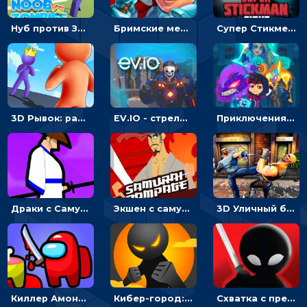
Нуб против Зомби: направлять линию на врага и бить молотом
Бримские мечи: бежать через преграды, бить врагов и собирать монеты
Супер Стикмен Бой: бей, чтобы побеждать соперника - кликер
3D Рывок: расти героя и одолей врага - гиперказуалка
EV.IO - стрелялка в сети
Приключения Мэджикмон - приручи монстра
Драки с Самураем: бить мечом, чтобы уничтожать врагов
Экшен с самураем: бежать или бить демонов кинжалом
3D Уличный бой: вступи в драку и одержи победу
Киллер Амонг Ас: подкрадись и ударь - 3D аркада
Кибер-город: бей стикменов и приумножай состояние
Схватка с предателями: бей врагов и побеждай в драках