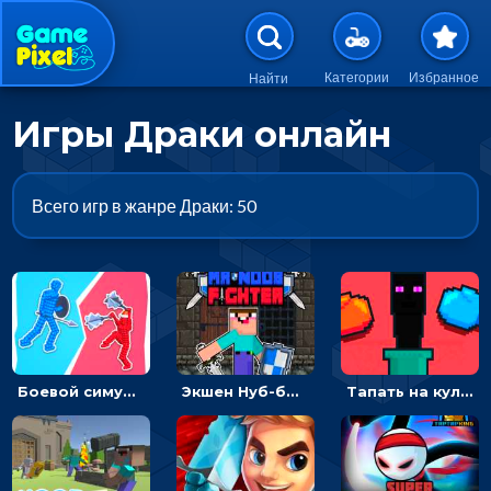
Перейти к основному содержан
Категории
Избранное
Найти
Игры Драки онлайн
Всего игр в жанре Драки: 50
Боевой симулятор 3D: повтори позу рыцаря и победи врага
Экшен Нуб-боец: прыгать через препятствия или бить врагов мечом
Тапать на кулак и бить злодеев - гиперказуалка на двоих