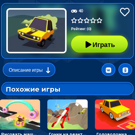
40
Рейтинг: (0)
Играть
Описание игры
Похожие игры
Рисовать машину и выигрывать гонку - для мальчиков
Гонки на реактивном ранце: избегать преград, чтобы лететь к финишу
Головоломка Парк-стоянка: рисовать линии, чтобы парковать машины