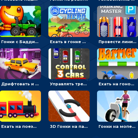
Гонки с Бадди: ехать на джипе и собирать монеты
Ехать в гонке на велосипедах через трамплины к финишу на скорость - спортивные
Провести линию, чтобы припарковать машину на место и собрать монеты - гонки
Дрифтовать и парковаться на городской трассе - гонки
Управлять тремя машинками в разных рядах на трассе - гонки
Ехать на гоночной машине, чтобы обходить преграды и собирать звезды - для мальчиков
Ехать на поезде, через препятствия и собирать пассажиров - для мальчиков
3D Гонки на паровозике: ехать по линии или обходить преграды
Гонки на мопеде с курьером: менять полосы движения, чтобы собирать деньги