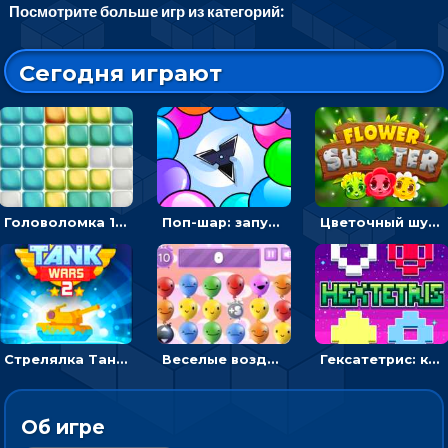
Посмотрите больше игр из категорий:
Сегодня играют
Головоломка 10х10
Поп-шар: запускать колючку, чтобы лопать воздушные шарики
Цветочный шутер: стрелять пчелками по цветам
Стрелялка Танковые войны: бить по танку врага, чтобы уничтожить зло
Веселые воздушные шары: соедини одноцветные в линию
Гексатетрис: кидать блок, чтобы складывать три в ряд - головоломка
Об игре