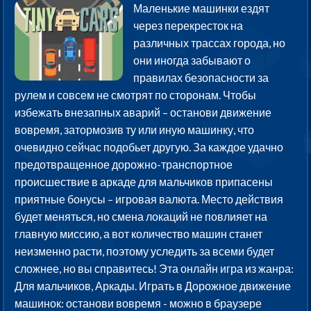
Маленькие машинки ездят
через перекресток на
различных трассах города, но
они иногда забывают о
правилах безопасности за
рулем и совсем не смотрят по сторонам. Чтобы
избежать внезапных аварий – останови движение
вовремя, затормозив ту или иную машинку, что
очевидно сейчас подобьет другую. За каждое удачно
предотвращенное дорожно-транспортное
происшествие в аркаде для мальчиков припасены
приятные бонусы – игровая валюта. Место действия
будет меняться, но смена локаций не повлияет на
главную миссию, а вот количество машин станет
неизменно расти, поэтому уследить за всеми будет
сложнее, но вы справитесь! Эта онлайн игра из жанра:
Для мальчиков, Аркады. Играть в Дорожное движение
машинок: останови вовремя - можно в браузере