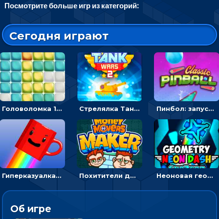
Посмотрите больше игр из категорий:
Сегодня играют
Головоломка 10х10
Стрелялка Танковые войны: бить по танку врага, чтобы уничтожить зло
Пинбол: запускать шарик, чтобы выбивать очки
Гиперказуалка Летающая чашка кофе: двигаться и собирать кубики сахара
Похитители денег: управляйте друзьями и соберите все мешки с долларами
Неоновая геометрия: прыгай через препятствия и собирай шары
Об игре