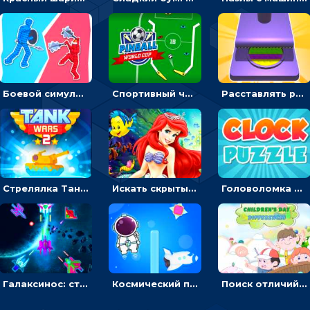
Боевой симулятор 3D: повтори позу рыцаря и победи врага
Спортивный чемпионат по пейнтболу: ударять по ракеткам, чтобы забивать футбольный мяч в ворота
Расставлять резиновые кубики, чтобы делать поп-ит - гиперказуальные
Стрелялка Танковые войны: бить по танку врага, чтобы уничтожить зло
Искать скрытый алфавит на картинках с мультяшными героями - головоломка для детей
Головоломка с часами для детей: читать время по циферблату
Галаксинос: стрелялка в космосе по врагам
Космический побег: двигать космонавта, чтобы попасть к кораблю
Поиск отличий на картинках с детьми - головоломка