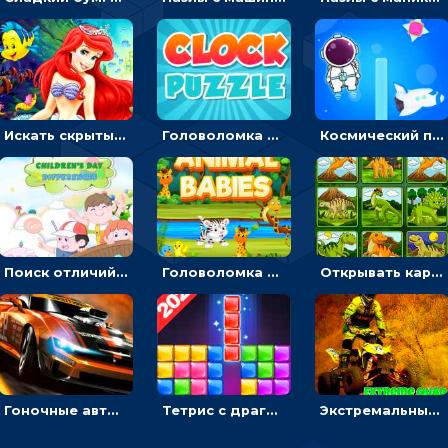
Искать скрытый алфавит на картинках с мультяшными героями - головоломка для детей
Головоломка с часами для детей: читать время по циферблату
Космический побег: двигать космонавта, чтобы попасть к кораблю
Поиск отличий на картинках с детьми - головоломка
Головоломка Звери-малыши: открывай карточки по очереди, чтобы найти одинаковые
Открывать картинки с динозаврами и складывать в пары по памяти - головоломка
Гоночные авто в пазлах: разбей картинку и собери снова
Тетрис с драгоценными камнями: расставляй блоки, чтобы получить линию - головоломка
Экстремальные пазлы с квадроциклами: собирать крутые тачки