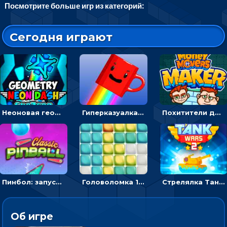
Посмотрите больше игр из категорий:
Сегодня играют
Неоновая геометрия: прыгай через препятствия и собирай шары
Гиперказуалка Летающая чашка кофе: двигаться и собирать кубики сахара
Похитители денег: управляйте друзьями и соберите все мешки с долларами
Пинбол: запускать шарик, чтобы выбивать очки
Головоломка 10х10
Стрелялка Танковые войны: бить по танку врага, чтобы уничтожить зло
Об игре