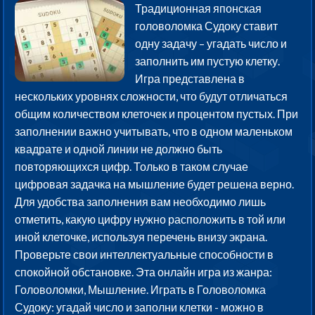
Традиционная японская
головоломка Судоку ставит
одну задачу – угадать число и
заполнить им пустую клетку.
Игра представлена в
нескольких уровнях сложности, что будут отличаться
общим количеством клеточек и процентом пустых. При
заполнении важно учитывать, что в одном маленьком
квадрате и одной линии не должно быть
повторяющихся цифр. Только в таком случае
цифровая задачка на мышление будет решена верно.
Для удобства заполнения вам необходимо лишь
отметить, какую цифру нужно расположить в той или
иной клеточке, используя перечень внизу экрана.
Проверьте свои интеллектуальные способности в
спокойной обстановке. Эта онлайн игра из жанра:
Головоломки, Мышление. Играть в Головоломка
Судоку: угадай число и заполни клетки - можно в