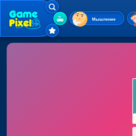
Мышление
Гиперказуальные
Одевалки
Шарики
Маджонг
Кликеры