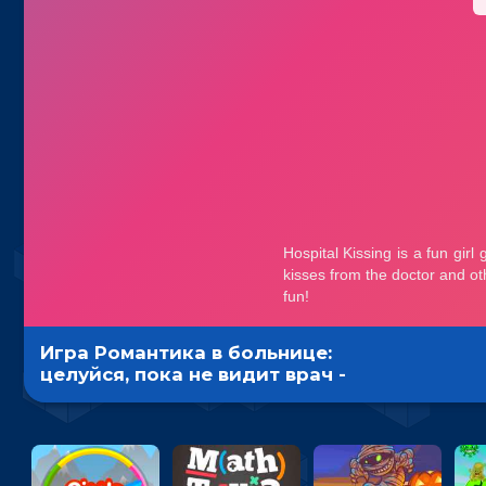
Игра Романтика в больнице:
целуйся, пока не видит врач -
кликер