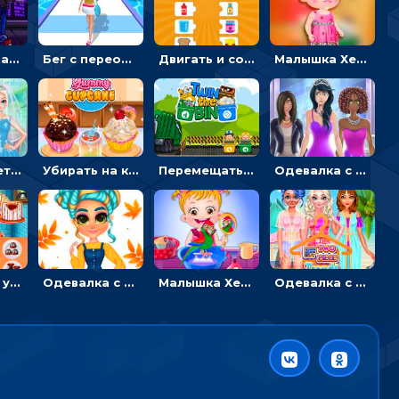
Фрайдей Найт Фанкин - Большой брат 4: кликать на стрелки, чтобы играть музыку
Бег с переодеванием: ловить одежду и повторять модные образы - для девочек
Двигать и соединять пазлы по смыслу - головоломка для детей
Малышка Хейзел заболела ветрянкой: вызывать доктора и лечить
Ариэль шьет свадебные платья для принцесс в салоне - одевалка
Убирать на кухне, готовить и печь кексы - для девочек
Перемещать героя с корзиной или собирать мусор - гиперказуальная
Одевалка с разными стилями: переодевать, красить и выигрывать конкурс красоты
Готовить и украшать десерт на Хэллоуин - для девочек
Одевалка с яркими осенними нарядами: собирать образ для прогулки
Малышка Хейзел ухаживает за попугаем: лечить и развлекать птичку
Одевалка с принцессами на пляже