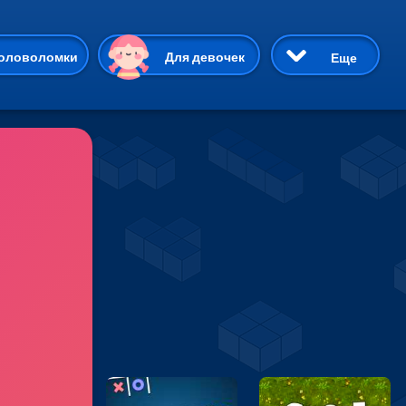
ию
оловоломки
Для девочек
Еще
3D
Приключения
Три в ряд
Пазлы
На двоих
Раскраски
Карточные
Драки
р Кот
Майнкрафт