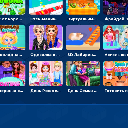
Бег от коронавируса: держать дистанцию, чтобы не заразиться
Стек-маникюр для девочек: красить ногти и избегать пил
Виртуальный питомец: ухаживать, кормить, купать рыжего кота
Шоколадная фабрика для девочек: лущить бобы, готовить и украшать сладости
Одевалка в точку и полоску: создавать образы для принцесс и фотографировать
3D Лабиринт хомяка: проходить полосу препятствий, чтобы получать вкусняшки
Вечеринка свиданий: одевалка для влюбленных
День Рождения Тейлор: печь торт для девочки или наряжать именинницу
День Семьи Ледяной принцессы: убираться в доме и ухаживать за малышами - для девочек