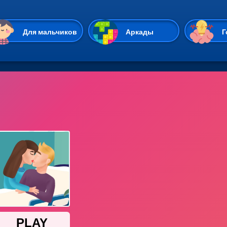
Перейти к основному содержан
Для мальчиков
Аркады
Г
Казуальные
Веселые
Стрелялки
Спортивные
Гонки
Unity
Экшены
Мультиплеер
Симуляторы
Стратегии
ИО
Пасьянс
Леди Баг и Супе