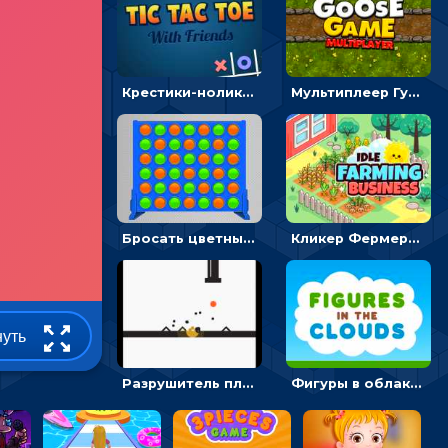
Крестики-нолики мультиплеер: найди соперника и сразись
Мультиплеер Гусь: кидай кости и шагай к финишу
Бросать цветные диски и складывать линии - головоломка
Кликер Фермерский бизнес: расти овощи, чтобы богатеть
нуть
Разрушитель платформ: стреляй шариками и разбивай преграды - кликер
Фигуры в облаках: подбери предмет по очертанию – головоломка