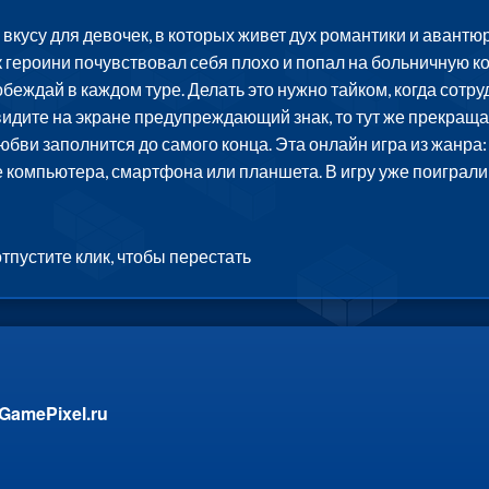
о вкусу для девочек, в которых живет дух романтики и авант
 героини почувствовал себя плохо и попал на больничную кой
побеждай в каждом туре. Делать это нужно тайком, когда сот
видите на экране предупреждающий знак, то тут же прекраща
бви заполнится до самого конца. Эта онлайн игра из жанра: 
ере компьютера, смартфона или планшета. В игру уже поиграл
тпустите клик, чтобы перестать
GamePixel.ru