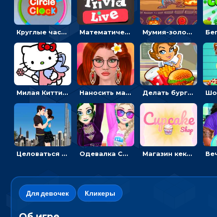
Круглые часы: ловить цветную стрелку в одинаковом участке циферблата
Математическая викторина мультиплеер: решать примеры на время
Мумия-золотоискатель: закидывать бинты, чтобы доставать сокровища
Милая Китти для девочек: поиск отличий на картинках
Наносить макияж и делать прическу для корейской принцессы
Делать бургеры, чтобы открывать новые ингредиенты - для девочек
Целоваться или отвлекать прохожих от пары - гиперказуальные
Одевалка Сражение для девочек-принцесс: софт против гранжа
Магазин кексов: повторять сладости с картинки или продавать вкусняшки
Для девочек
Кликеры
Об игре