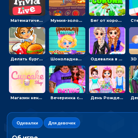
Математическая викторина мультиплеер: решать примеры на время
Мумия-золотоискатель: закидывать бинты, чтобы доставать сокровища
Бег от коронавируса: держать дистанцию, чтобы не заразиться
Делать бургеры, чтобы открывать новые ингредиенты - для девочек
Шоколадная фабрика для девочек: лущить бобы, готовить и украшать сладости
Одевалка в точку и полоску: создавать образы для принцесс и фотографировать
Магазин кексов: повторять сладости с картинки или продавать вкусняшки
Вечеринка свиданий: одевалка для влюбленных
День Рождения Тейлор: печь торт для девочки или наряжать именинницу
Одевалки
Для девочек
Об игре