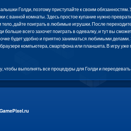
малышки Голди, поэтому приступайте к своим обязанностям. 
чки с ванной комнаты. Здесь простое купание нужно преврат
 тело, дайте поиграть в любимые игрушки. После переходите 
и больше всего захочет поиграть в одевалку, и тут вы сможе
очке будет удобно и приятно заниматься любимыми делами. Э
 браузере компьютера, смартфона или планшета. В игру уже
у, чтобы выполнять все процедуры для Голди и переодевать
GamePixel.ru