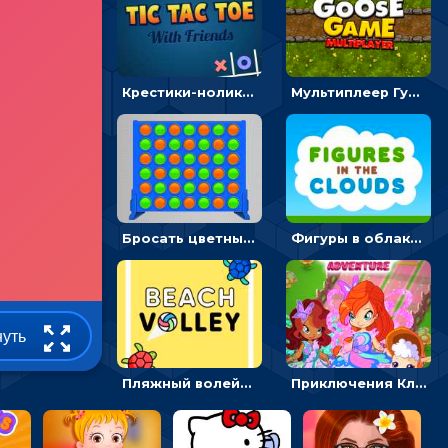
Крестики-нолики мультиплеер: найди соперника и сразись
Мультиплеер Гусь: кидай кости и шагай к финишу
Бросать цветные диски и складывать линии - головоломка
Фигуры в облаках: подбери предмет по очертанию – головоломка
нуть
Пляжный волейбол с черепахами: лови мяч и пасуй сопернику
Приключения Клуба Винкс: менять дорожки, чтобы собирать кристаллы