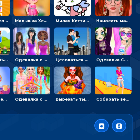
Двигать и соединять пазлы по смыслу - головоломка для детей
Малышка Хейзел заболела ветрянкой: вызывать доктора и лечить
Милая Китти для девочек: поиск отличий на картинках
Наносить макияж и делать прическу для корейской принцессы
Перемещать героя с корзиной или собирать мусор - гиперказуальная
Одевалка с разными стилями: переодевать, красить и выигрывать конкурс красоты
Целоваться или отвлекать прохожих от пары - гиперказуальные
Одевалка Сражение для девочек-принцесс: софт против гранжа
Малышка Хейзел ухаживает за попугаем: лечить и развлекать птичку
Одевалка с принцессами на пляже
Вырезать тыкву и одевать Харли Квинн - одевалка с карвингом
Собирать вещи и преображать девочку, чтобы покорить парня – гиперказуалка