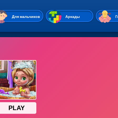
Перейти к основному содержан
Для мальчиков
Аркады
Г
Казуальные
Веселые
Стрелялки
Спортивные
Гонки
Unity
Экшены
Мультиплеер
Симуляторы
Стратегии
ИО
Пасьянс
Леди Баг и Супе