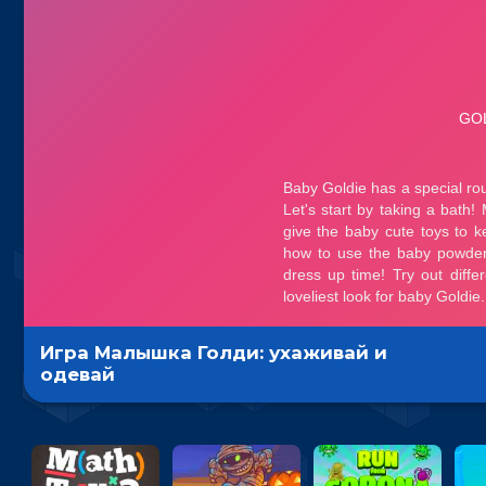
Игра Малышка Голди: ухаживай и
одевай