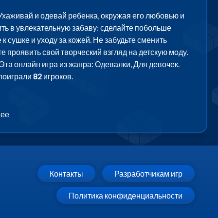
Ухаживай и одевай ребенка, окружая его любовью и
ить в увлекательную забаву: сделайте побольше
к сушке и уходу за кожей. Не забудьте сменить
те проявить свой творческий взгляд на детскую моду.
та онлайн игра из жанра: Одевалки, Для девочек.
 поиграли
82
игроков.
 ее
Контакты
Разработчикам игр
Политика конфиденциальности