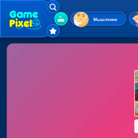
Мышление
Гиперказуальные
Одевалки
Шарики
Маджонг
Кликеры