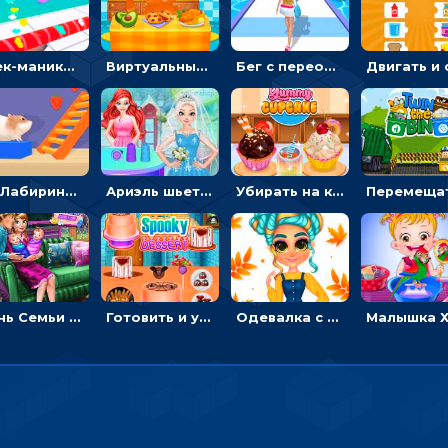
Стек-маникюр для девочек: красить ногти и избегать пил
Виртуальный питомец: ухаживать, кормить, купать рыжего кота
Бег с переодеванием: ловить одежду и повторять модные образы - для девочек
3D Лабиринт хомяка: проходить полосу препятствий, чтобы получать вкусняшки
Ариэль шьет свадебные платья для принцесс в салоне - одевалка
Убирать на кухне, готовить и печь кексы - для девочек
День Семьи Ледяной принцессы: убираться в доме и ухаживать за малышами - для девочек
Готовить и украшать десерт на Хэллоуин - для девочек
Одевалка с яркими осенними нарядами: собирать образ для прогулки