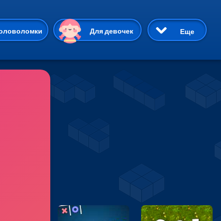
ию
оловоломки
Для девочек
Еще
3D
Приключения
Три в ряд
Пазлы
На двоих
Раскраски
Карточные
Драки
р Кот
Майнкрафт