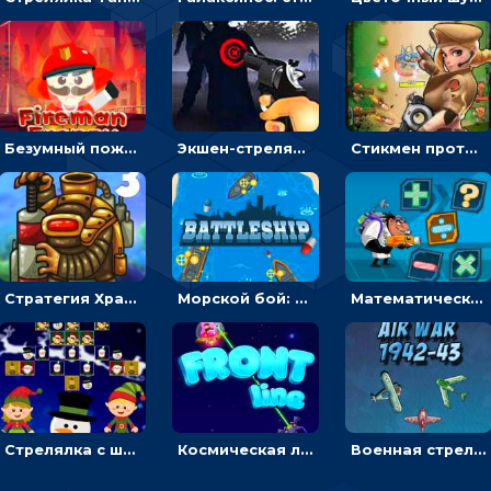
Безумный пожарный: направлять шланг, чтобы тушить горящие бревна
Экшен-стрелялка по зомби: целиться и попадать в бегущих монстров
Стикмен против Зомби: стрелять в зомби и развивать воина
Стратегия Хранители рощи: расставлять монстров, чтобы охранять камни от врагов
Морской бой: расставлять корабли и бить вражеские - для мальчиков
Математическая стрелялка: решать равенства, чтобы уничтожать монстров
Стрелялка с шариками по рождественским эльфам
Космическая линия фронта: соединять корабли и побеждать инопланетян
Военная стрелялка в воздухе: лететь и уничтожать истребители