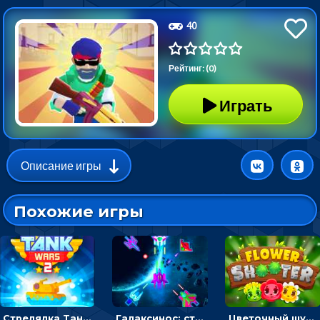
40
Рейтинг: (0)
Играть
Описание игры
Похожие игры
Стрелялка Танковые войны: бить по танку врага, чтобы уничтожить зло
Галаксинос: стрелялка в космосе по врагам
Цветочный шутер: стрелять пчелками по цветам