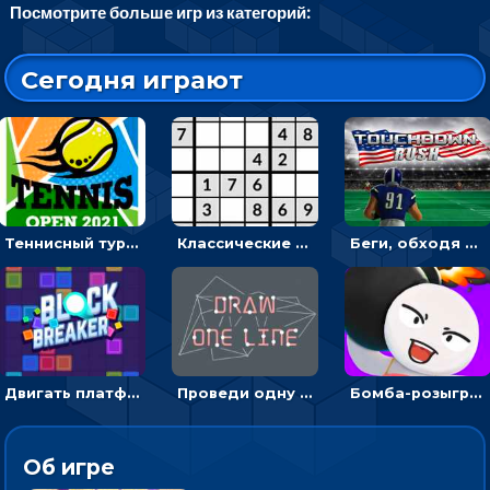
Посмотрите больше игр из категорий:
Сегодня играют
Теннисный турнир: подавать или отбивать шарик ракеткой
Классические судоку: реши 30 уровней головоломки
Беги, обходя соперников и собирай бонусы - американский футбол
Двигать платформу и отбивать мячики или ловить бонусы
Проведи одну линию и повтори фигуру - головоломка
Бомба-розыгрыш: передавай и беги – 3D гиперказуалка
Об игре