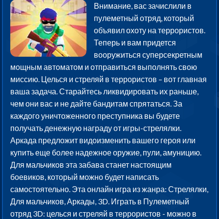
Внимание, вас зачислили в
пулеметный отряд, который
объявил охоту на террористов.
Теперь и вам придется
вооружиться суперсекретным
мощным автоматом и отправиться выполнять свою
миссию. Целься и стреляй в террористов – вот главная
ваша задача. Старайтесь ликвидировать их раньше,
чем они вас и не дайте бандитам спрятаться. За
каждого уничтоженного преступника вы будете
получать денежную награду от игры-стрелялки.
Аркада предложит видоизменить вашего героя или
купить еще более надежное оружие, пули, амуницию.
Для мальчиков эта забава станет настоящим
боевиков, который можно будет написать
самостоятельно. Эта онлайн игра из жанра: Стрелялки,
Для мальчиков, Аркады, 3D. Играть в Пулеметный
отряд 3D: целься и стреляй в террористов - можно в