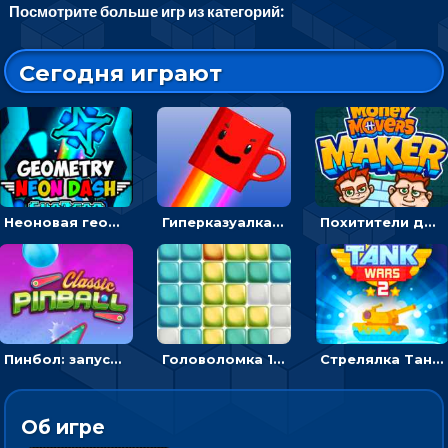
Посмотрите больше игр из категорий:
Сегодня играют
Неоновая геометрия: прыгай через препятствия и собирай шары
Гиперказуалка Летающая чашка кофе: двигаться и собирать кубики сахара
Похитители денег: управляйте друзьями и соберите все мешки с долларами
Пинбол: запускать шарик, чтобы выбивать очки
Головоломка 10х10
Стрелялка Танковые войны: бить по танку врага, чтобы уничтожить зло
Об игре