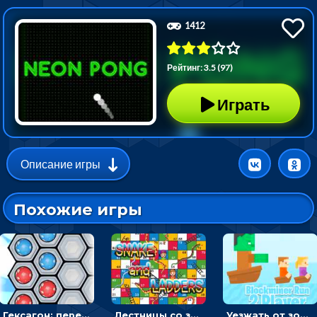
1412
Рейтинг: 3.5 (97)
Играть
Описание игры
Похожие игры
Гексагон: переставлять синие шарики, чтобы перекрашивать красные - головоломка
Лестницы со змеями: бросать кубик и подниматься вверх - на двоих
Уезжать от зомби и собирать камни - гиперказуалка на двоих