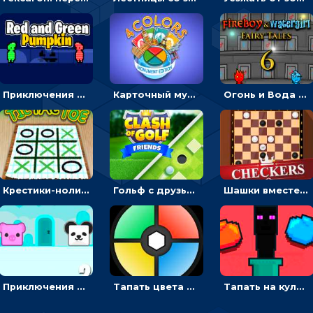
Приключения Красного и Зеленого: собирать кристаллы или искать ключи от выхода - на двоих
Карточный мультиплеер Четыре цвета: сбрасывать карты того же цвета или достоинства
Огонь и Вода 6: вести девочку и мальчика к выходу или собирать цветные кристаллы
Крестики-нолики на двоих: ставить значки в линию
Гольф с друзьями: толкать цветные шарики в лунку – мультиплеер
Шашки вместе с другом: двигать фишки в дамки
Приключения панды с поросенком: бежать к двери и собирать драгоценности - на двоих
Тапать цвета по кругу на память - зрительная головоломка на двоих
Тапать на кулак и бить злодеев - гиперказуалка на двоих