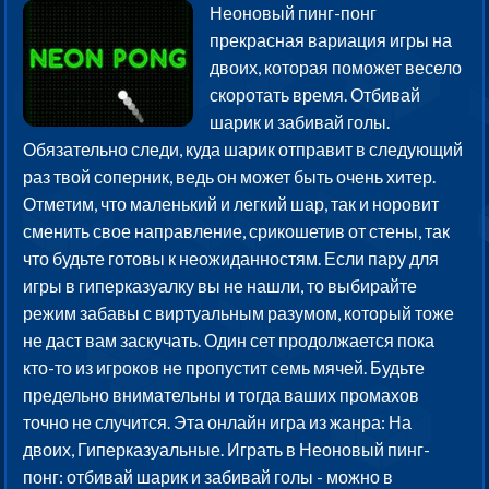
Неоновый пинг-понг
прекрасная вариация игры на
двоих, которая поможет весело
скоротать время. Отбивай
шарик и забивай голы.
Обязательно следи, куда шарик отправит в следующий
раз твой соперник, ведь он может быть очень хитер.
Отметим, что маленький и легкий шар, так и норовит
сменить свое направление, срикошетив от стены, так
что будьте готовы к неожиданностям. Если пару для
игры в гиперказуалку вы не нашли, то выбирайте
режим забавы с виртуальным разумом, который тоже
не даст вам заскучать. Один сет продолжается пока
кто-то из игроков не пропустит семь мячей. Будьте
предельно внимательны и тогда ваших промахов
точно не случится. Эта онлайн игра из жанра: На
двоих, Гиперказуальные. Играть в Неоновый пинг-
понг: отбивай шарик и забивай голы - можно в