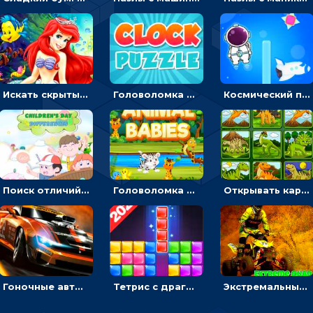
Искать скрытый алфавит на картинках с мультяшными героями - головоломка для детей
Головоломка с часами для детей: читать время по циферблату
Космический побег: двигать космонавта, чтобы попасть к кораблю
Поиск отличий на картинках с детьми - головоломка
Головоломка Звери-малыши: открывай карточки по очереди, чтобы найти одинаковые
Открывать картинки с динозаврами и складывать в пары по памяти - головоломка
Гоночные авто в пазлах: разбей картинку и собери снова
Тетрис с драгоценными камнями: расставляй блоки, чтобы получить линию - головоломка
Экстремальные пазлы с квадроциклами: собирать крутые тачки