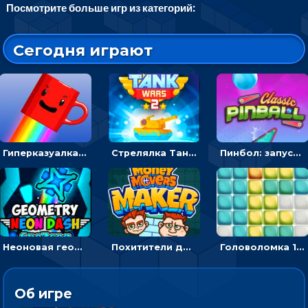
Посмотрите больше игр из категорий:
Сегодня играют
Гиперказуалка Летающая чашка кофе: двигаться и собирать кубики сахара
Стрелялка Танковые войны: бить по танку врага, чтобы уничтожить зло
Пинбол: запускать шарик, чтобы выбивать очки
Неоновая геометрия: прыгай через препятствия и собирай шары
Похитители денег: управляйте друзьями и соберите все мешки с долларами
Головоломка 10х10
Об игре