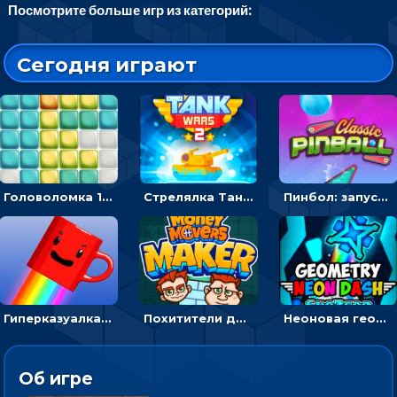
Посмотрите больше игр из категорий:
Сегодня играют
Головоломка 10х10
Стрелялка Танковые войны: бить по танку врага, чтобы уничтожить зло
Пинбол: запускать шарик, чтобы выбивать очки
Гиперказуалка Летающая чашка кофе: двигаться и собирать кубики сахара
Похитители денег: управляйте друзьями и соберите все мешки с долларами
Неоновая геометрия: прыгай через препятствия и собирай шары
Об игре