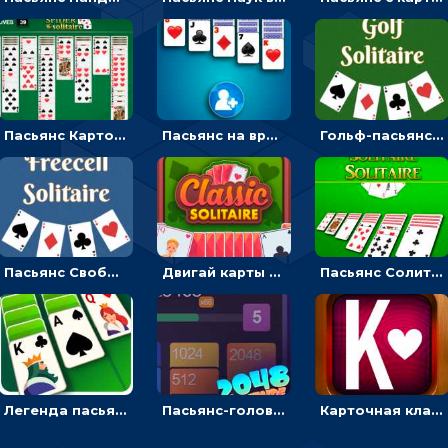
Пасьянс Карточный паук: складывать карты по мастям от короля до туза в колоду
Пасьянс на время: разложить карты по мастям от туза до короля
Гольф-пасьянс: разложить карты в одну стопку
Пасьянс Свободная ячейка: сложить карты от туза до короля
Двигай карты и раскладывай по мастям - карточная головоломка
Пасьянс Солитер: разложи карточную колоду
Легенда пасьянса Солитер: разложи колоду по масти
Пасьянс-головоломка 2048: складывать карты и плюсовать цифры
Карточная классика: пасьянс Клондайк