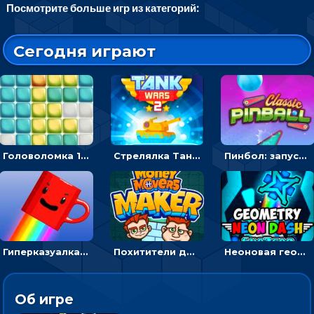
Посмотрите больше игр из категорий:
Сегодня играют
Головоломка 10х10
Стрелялка Танковые войны: бить по танку врага, чтобы уничтожить зло
Пинбол: запускать шарик, чтобы выбивать очки
Гиперказуалка Летающая чашка кофе: двигаться и собирать кубики сахара
Похитители денег: управляйте друзьями и соберите все мешки с долларами
Неоновая геометрия: прыгай через препятствия и собирай шары
Об игре