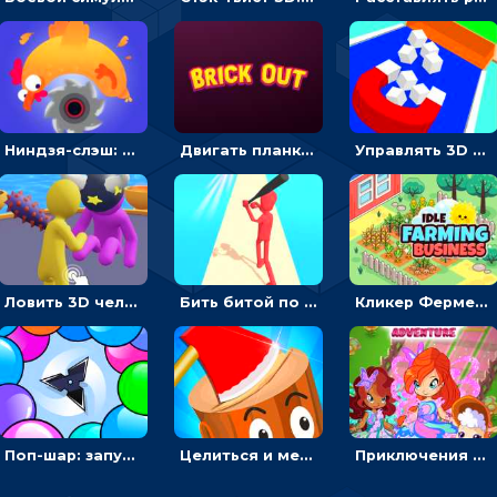
Ниндзя-слэш: запускай оружие по целям и становись мастером сюрикенов
Двигать планку и бить шариком по цветным блокам - гиперказуальная
Управлять 3D магнитом, чтобы собирать фигуры и сбрасывать в пропасть
Ловить 3D человечком своего цвета и собирать драгоценности - гиперказуалка
Бить битой по шарику, чтобы сбивать кубики с буквами на пути к финишу - 3D
Кликер Фермерский бизнес: расти овощи, чтобы богатеть
Поп-шар: запускать колючку, чтобы лопать воздушные шарики
Целиться и метать топор в 3D мишени
Приключения Клуба Винкс: менять дорожки, чтобы собирать кристаллы