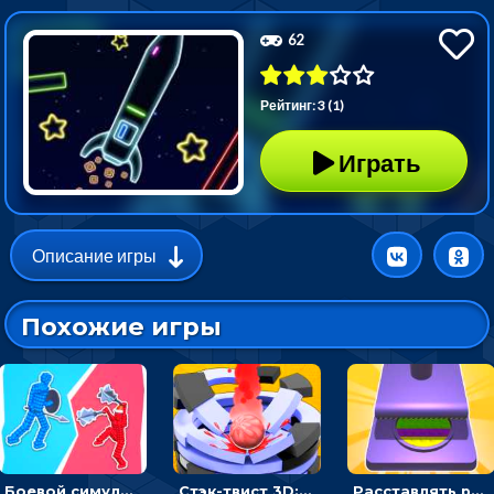
62
Рейтинг: 3 (1)
Играть
Описание игры
Похожие игры
Боевой симулятор 3D: повтори позу рыцаря и победи врага
Стэк-твист 3D: тапай по шарику, чтобы разбивать платформы
Расставлять резиновые кубики, чтобы делать поп-ит - гиперказуальные