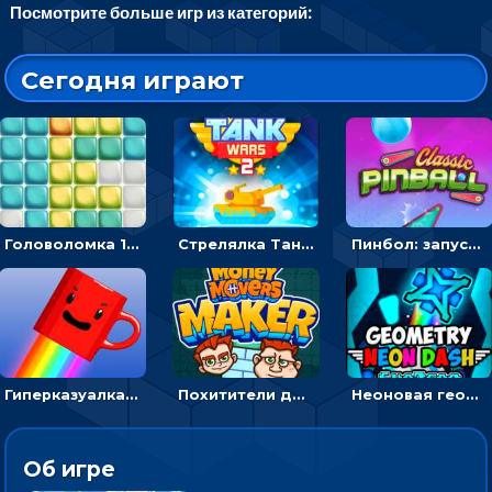
Посмотрите больше игр из категорий:
Сегодня играют
Головоломка 10х10
Стрелялка Танковые войны: бить по танку врага, чтобы уничтожить зло
Пинбол: запускать шарик, чтобы выбивать очки
Гиперказуалка Летающая чашка кофе: двигаться и собирать кубики сахара
Похитители денег: управляйте друзьями и соберите все мешки с долларами
Неоновая геометрия: прыгай через препятствия и собирай шары
Об игре