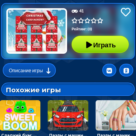
41
Рейтинг: (0)
Играть
Описание игры
Похожие игры
Сладкий бум: тапнуть, чтобы взорвать желейки - головоломка
Пазлы с машинами Форд: собирать картинки и открывать новые
Пазлы с маникюром: собери идеальный рисунок для ногтей