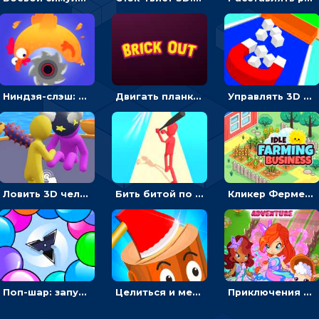
Ниндзя-слэш: запускай оружие по целям и становись мастером сюрикенов
Двигать планку и бить шариком по цветным блокам - гиперказуальная
Управлять 3D магнитом, чтобы собирать фигуры и сбрасывать в пропасть
Ловить 3D человечком своего цвета и собирать драгоценности - гиперказуалка
Бить битой по шарику, чтобы сбивать кубики с буквами на пути к финишу - 3D
Кликер Фермерский бизнес: расти овощи, чтобы богатеть
Поп-шар: запускать колючку, чтобы лопать воздушные шарики
Целиться и метать топор в 3D мишени
Приключения Клуба Винкс: менять дорожки, чтобы собирать кристаллы