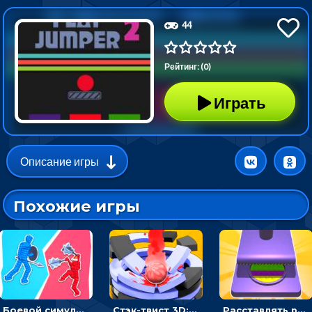
44
Рейтинг: (0)
Играть
Описание игры
Похожие игры
Боевой симулятор 3D: повтори позу рыцаря и победи врага
Стэк-твист 3D: тапай по шарику, чтобы разбивать платформы
Расставлять резиновые кубики, чтобы делать поп-ит - гиперказуальные