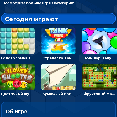
Посмотрите больше игр из категорий:
Сегодня играют
Головоломка 10х10
Стрелялка Танковые войны: бить по танку врага, чтобы уничтожить зло
Поп-шар: запускать колючку, чтобы лопать воздушные шарики
Цветочный шутер: стрелять пчелками по цветам
Бумажный полет: бросай самолетик и собери бонусы
Фруктовый маджонг - найти одинаковые плитки головоломки
Об игре