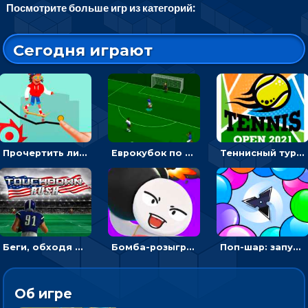
Посмотрите больше игр из категорий:
Сегодня играют
Прочертить линию, чтобы проехать на скейте, через преграды к финишу - для мальчиков
Еврокубок по футболу 2021 в 3D: пасуй мяч и бей по воротам соперника
Теннисный турнир: подавать или отбивать шарик ракеткой
Беги, обходя соперников и собирай бонусы - американский футбол
Бомба-розыгрыш: передавай и беги – 3D гиперказуалка
Поп-шар: запускать колючку, чтобы лопать воздушные шарики
Об игре