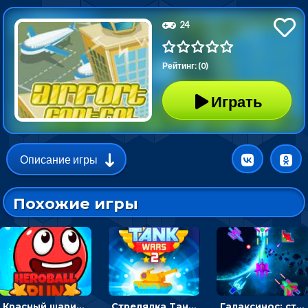
24
Рейтинг: (0)
Играть
Описание игры
Похожие игры
Красный шарик-герой в бегах: прыгать, чтобы избегать препятствий
Стрелялка Танковые войны: бить по танку врага, чтобы уничтожить зло
Галаксинос: стрелялка в космосе по врагам