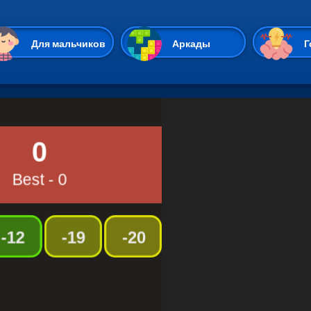
Перейти к основному содержан
Для мальчиков
Аркады
Г
Казуальные
Веселые
Стрелялки
Спортивные
Гонки
Unity
Экшены
Мультиплеер
Симуляторы
Стратегии
ИО
Пасьянс
Леди Баг и Супе