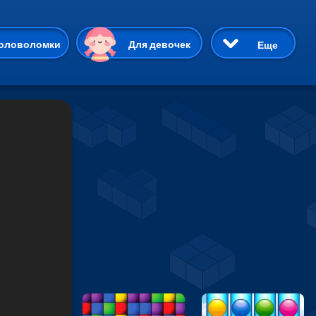
ию
оловоломки
Для девочек
Еще
3D
Приключения
Три в ряд
Пазлы
На двоих
Раскраски
Карточные
Драки
р Кот
Майнкрафт