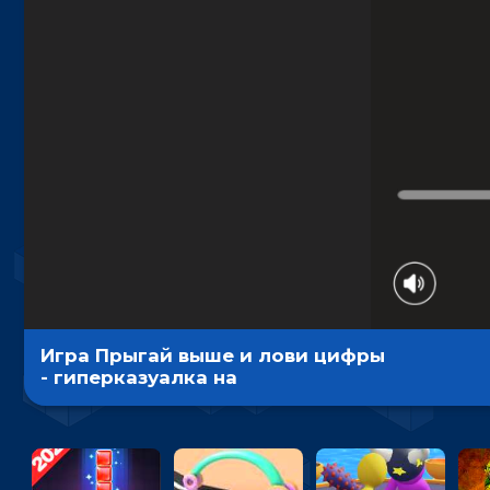
Игра Прыгай выше и лови цифры
- гиперказуалка на
внимательность