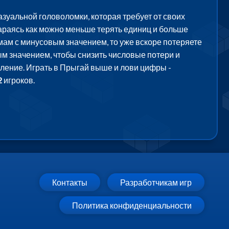
зуальной головоломки, которая требует от своих
тараясь как можно меньше терять единиц и больше
ормам с минусовым значением, то уже вскоре потеряете
ым значением, чтобы снизить числовые потери и
ление. Играть в Прыгай выше и лови цифры -
2
игроков.
Контакты
Разработчикам игр
Политика конфиденциальности