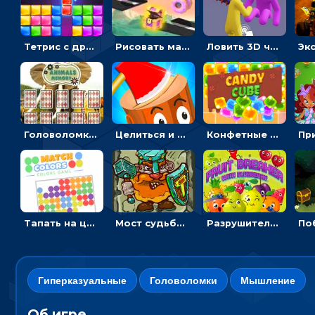
Тетрис с драгоценными камнями: расставляй блоки, чтобы получить линию - головоломка
Рисовать машину и выигрывать гонку - для мальчиков
Ловить 3D человечком своего цвета и собирать драгоценности - гиперказуалка
Головоломка с животными: переворачивать карточки, чтобы находить пару
Целиться и метать топор в 3D мишени
Конфетные кубики: двигать сладости в сторону, чтобы стрелять по целям
Тапать на цветные точки, чтобы взрывать одинаковые - три в ряд
Мост судьбы: прыгать по платформам и бить молотом орков
Разрушитель фруктов: стрелять ягодами по ананасам
Гиперказуальные
Головоломки
Мышление
Об игре