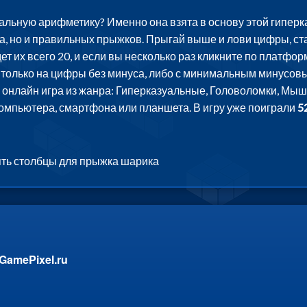
льную арифметику? Именно она взята в основу этой гиперка
та, но и правильных прыжков. Прыгай выше и лови цифры, с
дет их всего 20, и если вы несколько раз кликните по платф
ь только на цифры без минуса, либо с минимальным минусов
а онлайн игра из жанра: Гиперказуальные, Головоломки, Мыш
компьютера, смартфона или планшета. В игру уже поиграли
5
ять столбцы для прыжка шарика
GamePixel.ru