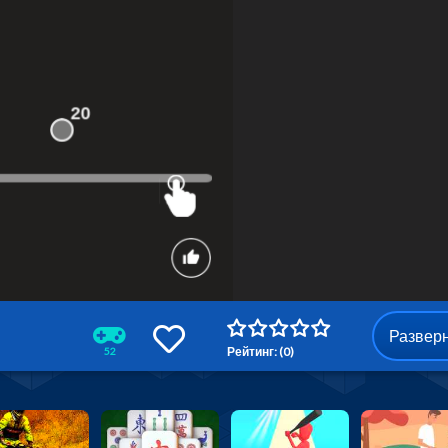
Развер
Рейтинг: (0)
52