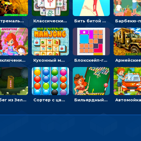
Экстремальные пазлы с квадроциклами: собирать крутые тачки
Классический маджонг на время: находить пары одинаковых плиток, чтобы расчищать поле
Бить битой по шарику, чтобы сбивать кубики с буквами на пути к финишу - 3D
Приключения Клуба Винкс: менять дорожки, чтобы собирать кристаллы
Кухонный маджонг: соединять пары посуды и расчищать поле
Блокскейп-головоломка: двигать блоки, чтобы достать элемент со звездой
Побег из Зеленого парка: решай ребусы, чтобы выбраться на свободу
Сортер с цветными шариками: размещать в колбах по цвету
Бильярдный пул: стрелять шариками, чтобы взрывать одинаковые