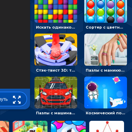
Искать одинаковые блоки и убирать их - головоломка на внимание
Сортер с цветными шариками: размещать в колбах по цвету
Стэк-твист 3D: тапай по шарику, чтобы разбивать платформы
Пазлы с маникюром: собери идеальный рисунок для ногтей
нуть
Пазлы с машинами Форд: собирать картинки и открывать новые
Космический побег: двигать космонавта, чтобы попасть к кораблю