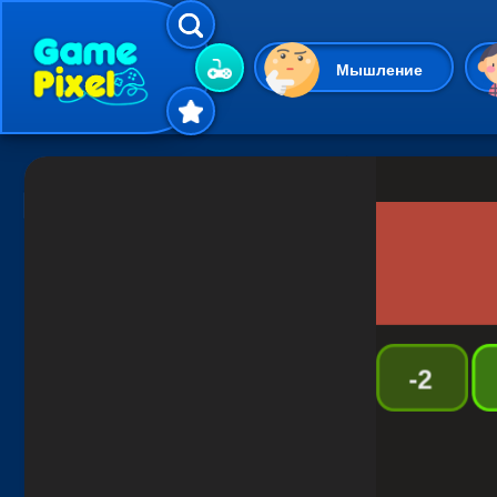
Мышление
Гиперказуальные
Одевалки
Шарики
Маджонг
Кликеры