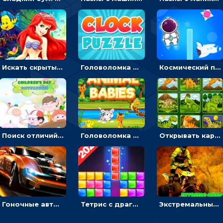
Искать скрытый алфавит на картинках с мультяшными героями - головоломка для детей
Головоломка с часами для детей: читать время по циферблату
Космический побег: двигать космонавта, чтобы попасть к кораблю
Поиск отличий на картинках с детьми - головоломка
Головоломка Звери-малыши: открывай карточки по очереди, чтобы найти одинаковые
Открывать картинки с динозаврами и складывать в пары по памяти - головоломка
Гоночные авто в пазлах: разбей картинку и собери снова
Тетрис с драгоценными камнями: расставляй блоки, чтобы получить линию - головоломка
Экстремальные пазлы с квадроциклами: собирать крутые тачки