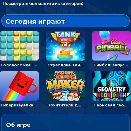
Посмотрите больше игр из категорий:
Сегодня играют
Головоломка 10х10
Стрелялка Танковые войны: бить по танку врага, чтобы уничтожить зло
Пинбол: запускать шарик, чтобы выбивать очки
Гиперказуалка Летающая чашка кофе: двигаться и собирать кубики сахара
Похитители денег: управляйте друзьями и соберите все мешки с долларами
Неоновая геометрия: прыгай через препятствия и собирай шары
Об игре