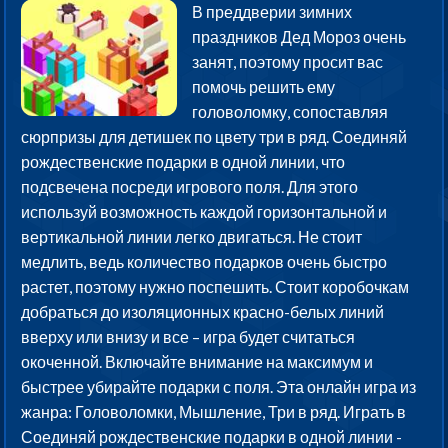
В преддверии зимних
праздников Дед Мороз очень
занят, поэтому просит вас
помочь решить ему
головоломку, сопоставляя
сюрпризы для детишек по цвету три в ряд. Соединяй
рождественские подарки в одной линии, что
подсвечена посреди игрового поля. Для этого
используй возможность каждой горизонтальной и
вертикальной линии легко двигаться. Не стоит
медлить, ведь количество подарков очень быстро
растет, поэтому нужно поспешить. Стоит коробочкам
добраться до изоляционных красно-белых линий
вверху или внизу и все – игра будет считаться
окоченной. Включайте внимание на максимум и
быстрее убирайте подарки с поля. Эта онлайн игра из
жанра: Головоломки, Мышление, Три в ряд. Играть в
Соединяй рождественские подарки в одной линии -