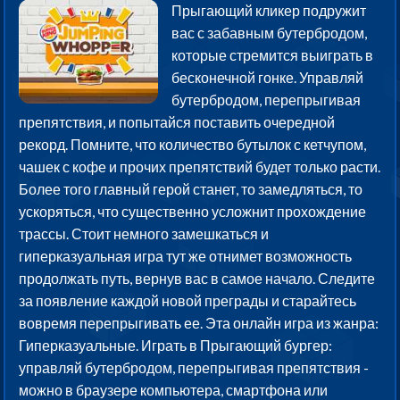
Прыгающий кликер подружит
вас с забавным бутербродом,
которые стремится выиграть в
бесконечной гонке. Управляй
бутербродом, перепрыгивая
препятствия, и попытайся поставить очередной
рекорд. Помните, что количество бутылок с кетчупом,
чашек с кофе и прочих препятствий будет только расти.
Более того главный герой станет, то замедляться, то
ускоряться, что существенно усложнит прохождение
трассы. Стоит немного замешкаться и
гиперказуальная игра тут же отнимет возможность
продолжать путь, вернув вас в самое начало. Следите
за появление каждой новой преграды и старайтесь
вовремя перепрыгивать ее. Эта онлайн игра из жанра:
Гиперказуальные. Играть в Прыгающий бургер:
управляй бутербродом, перепрыгивая препятствия -
можно в браузере компьютера, смартфона или