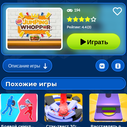
194
Рейтинг: 4.4 (3)
Играть
Описание игры
Похожие игры
Боевой симулятор 3D: повтори позу рыцаря и победи врага
Стэк-твист 3D: тапай по шарику, чтобы разбивать платформы
Расставлять резиновые кубики, чтобы делать поп-ит - гиперказуальные