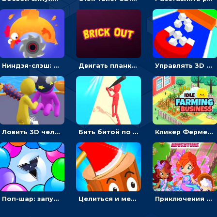
Ниндзя-слэш: запускай оружие по целям и становись мастером сюрикенов
Двигать планку и бить шариком по цветным блокам - гиперказуальная
Управлять 3D магнитом, чтобы собирать фигуры и сбрасывать в пропасть
Ловить 3D человечком своего цвета и собирать драгоценности - гиперказуалка
Бить битой по шарику, чтобы сбивать кубики с буквами на пути к финишу - 3D
Кликер Фермерский бизнес: расти овощи, чтобы богатеть
Поп-шар: запускать колючку, чтобы лопать воздушные шарики
Целиться и метать топор в 3D мишени
Приключения Клуба Винкс: менять дорожки, чтобы собирать кристаллы