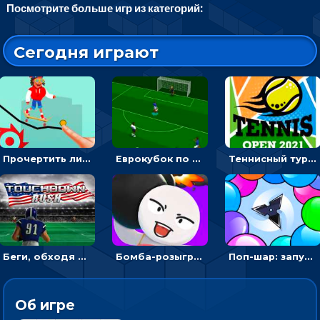
Посмотрите больше игр из категорий:
Сегодня играют
Прочертить линию, чтобы проехать на скейте, через преграды к финишу - для мальчиков
Еврокубок по футболу 2021 в 3D: пасуй мяч и бей по воротам соперника
Теннисный турнир: подавать или отбивать шарик ракеткой
Беги, обходя соперников и собирай бонусы - американский футбол
Бомба-розыгрыш: передавай и беги – 3D гиперказуалка
Поп-шар: запускать колючку, чтобы лопать воздушные шарики
Об игре