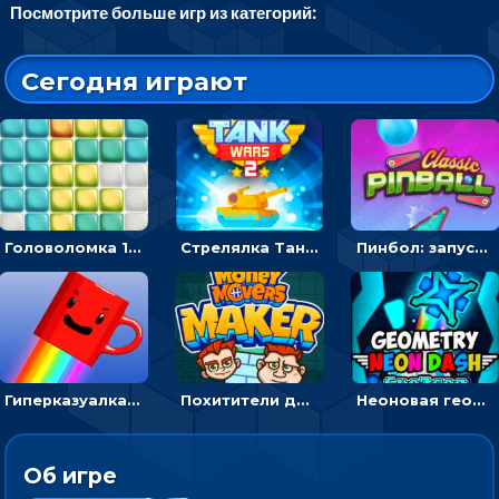
Посмотрите больше игр из категорий:
Сегодня играют
Головоломка 10х10
Стрелялка Танковые войны: бить по танку врага, чтобы уничтожить зло
Пинбол: запускать шарик, чтобы выбивать очки
Гиперказуалка Летающая чашка кофе: двигаться и собирать кубики сахара
Похитители денег: управляйте друзьями и соберите все мешки с долларами
Неоновая геометрия: прыгай через препятствия и собирай шары
Об игре