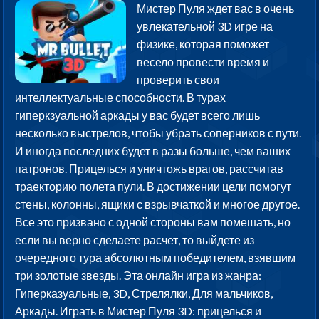
Мистер Пуля ждет вас в очень
увлекательной 3D игре на
физике, которая поможет
весело провести время и
проверить свои
интеллектуальные способности. В турах
гиперкзуальной аркады у вас будет всего лишь
несколько выстрелов, чтобы убрать соперников с пути.
И иногда последних будет в разы больше, чем ваших
патронов. Прицелься и уничтожь врагов, рассчитав
траекторию полета пули. В достижении цели помогут
стены, колонны, ящики с взрывчаткой и многое другое.
Все это призвано с одной стороны вам помешать, но
если вы верно сделаете расчет, то выйдете из
очередного тура абсолютным победителем, взявшим
три золотые звезды. Эта онлайн игра из жанра:
Гиперказуальные, 3D, Стрелялки, Для мальчиков,
Аркады. Играть в Мистер Пуля 3D: прицелься и