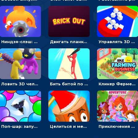
Ниндзя-слэш: запускай оружие по целям и становись мастером сюрикенов
Двигать планку и бить шариком по цветным блокам - гиперказуальная
Управлять 3D магнитом, чтобы собирать фигуры и сбрасывать в пропасть
Ловить 3D человечком своего цвета и собирать драгоценности - гиперказуалка
Бить битой по шарику, чтобы сбивать кубики с буквами на пути к финишу - 3D
Кликер Фермерский бизнес: расти овощи, чтобы богатеть
Поп-шар: запускать колючку, чтобы лопать воздушные шарики
Целиться и метать топор в 3D мишени
Приключения Клуба Винкс: менять дорожки, чтобы собирать кристаллы