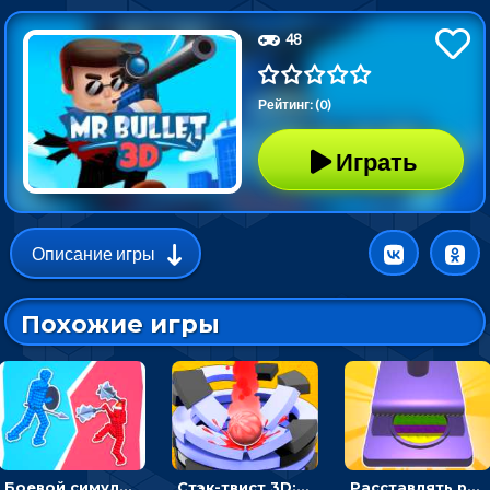
48
Рейтинг: (0)
Играть
Описание игры
Похожие игры
Боевой симулятор 3D: повтори позу рыцаря и победи врага
Стэк-твист 3D: тапай по шарику, чтобы разбивать платформы
Расставлять резиновые кубики, чтобы делать поп-ит - гиперказуальные