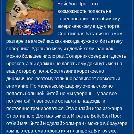
Бейсбол Про – это
возможность попасть на
соревнование по любимому
американскому виду спорта.
Спортивная баталия в самом
разгаре и вам сейчас, как никогда нужно отбить атаку
соперника. Ударь по мячу и сделай холм-ран, как
можно большее число раз. Соперник совершит десять
бросков, а вы должны не давать ему докинуть мяч на
вашу сторону поля. Состязание короткое, но
динамичное, поэтому отлично развивает ловкость и
внимание. По маленькому шарику очень сложно
попасть большой битой, но мы уверены - у вас все
получится! Главное, не оставлять надежды и
постоянно тренироваться. Эта онлайн игра из жанра:
Спортивные, Для мальчиков. Играть в Бейсбол Про:
отбей мяч битой и сделай холм-ран - можно в браузере
компьютера, смартфона или планшета. В игру уже