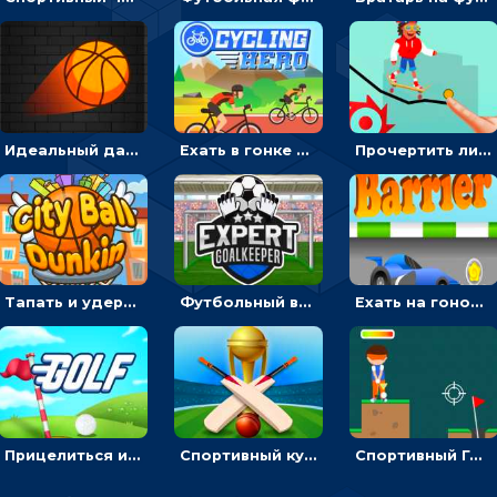
Идеальный данк: направлять пунктир в корзину и попадать мячом
Ехать в гонке на велосипедах через трамплины к финишу на скорость - спортивные
Прочертить линию, чтобы проехать на скейте, через преграды к финишу - для мальчиков
Тапать и удерживать баскетбольный мяч, чтобы попадать в кольца - спортивные
Футбольный вратарь: ловить мяч и отражать атаку соперника - спортивные
Ехать на гоночной машине, чтобы обходить преграды и собирать звезды - для мальчиков
Прицелиться и выстрелить мячиком для гольфа, чтобы попасть в лунку - спортивные
Спортивный кубок по крикету: отражать атаку и ударять по мячику битой
Спортивный Гольф-клуб: бить клюшкой по мячу, чтобы попадать в лунку с флажком