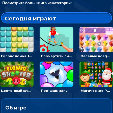
Посмотрите больше игр из категорий:
Сегодня играют
Головоломка 10х10
Прочертить линию, чтобы проехать на скейте, через преграды к финишу - для мальчиков
Веселые воздушные шары: соедини одноцветные в линию
Цветочный шутер: стрелять пчелками по цветам
Поп-шар: запускать колючку, чтобы лопать воздушные шарики
Магическое Рождество: соедини три в ряд и выполни задание
Об игре