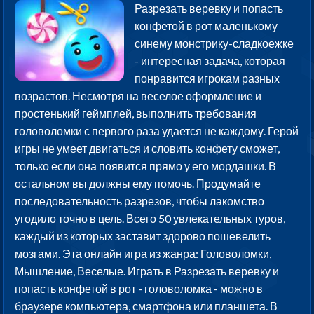
Разрезать веревку и попасть
конфетой в рот маленькому
синему монстрику-сладкоежке
- интересная задача, которая
понравится игрокам разных
возрастов. Несмотря на веселое оформление и
простенький геймплей, выполнить требования
головоломки с первого раза удается не каждому. Герой
игры не умеет двигаться и словить конфету сможет,
только если она появится прямо у его мордашки. В
остальном вы должны ему помочь. Продумайте
последовательность разрезов, чтобы лакомство
угодило точно в цель. Всего 50 увлекательных туров,
каждый из которых заставит здорово пошевелить
мозгами. Эта онлайн игра из жанра: Головоломки,
Мышление, Веселые. Играть в Разрезать веревку и
попасть конфетой в рот - головоломка - можно в
браузере компьютера, смартфона или планшета. В