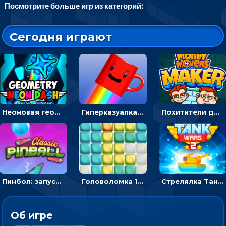
Посмотрите больше игр из категорий:
Сегодня играют
Неоновая геометрия: прыгай через препятствия и собирай шары
Гиперказуалка Летающая чашка кофе: двигаться и собирать кубики сахара
Похитители денег: управляйте друзьями и соберите все мешки с долларами
Пинбол: запускать шарик, чтобы выбивать очки
Головоломка 10х10
Стрелялка Танковые войны: бить по танку врага, чтобы уничтожить зло
Об игре