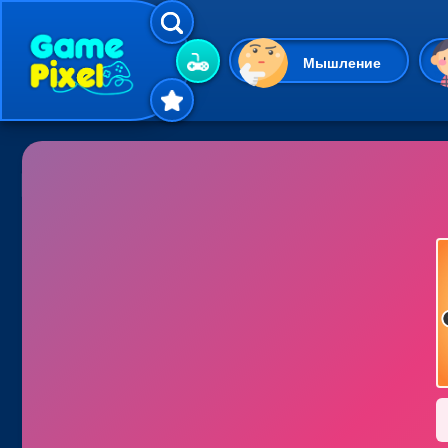
Мышление
Гиперказуальные
Одевалки
Шарики
Маджонг
Кликеры