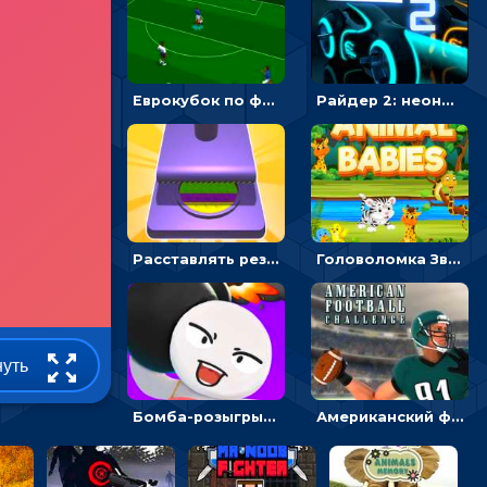
Еврокубок по футболу 2021 в 3D: пасуй мяч и бей по воротам соперника
Райдер 2: неоновые гонки на мотоциклах
Расставлять резиновые кубики, чтобы делать поп-ит - гиперказуальные
Головоломка Звери-малыши: открывай карточки по очереди, чтобы найти одинаковые
нуть
Бомба-розыгрыш: передавай и беги – 3D гиперказуалка
Американский футбол 3D: поймай мяч и останови атаку соперника