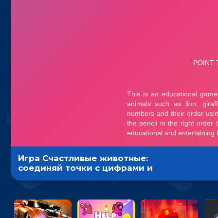
Игра Счастливые животные:
соединяй точки с цифрами и
создай рисунок