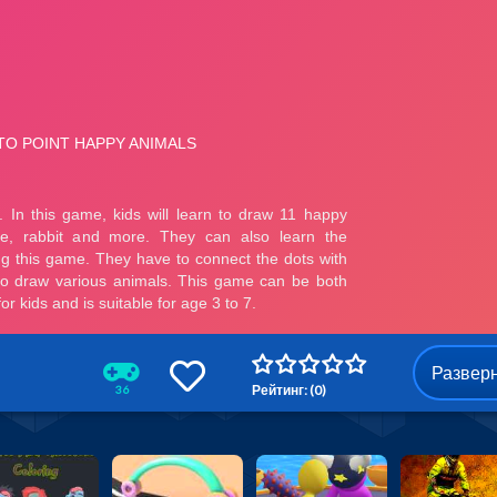
Развер
Рейтинг: (0)
36