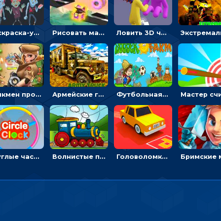
Раскраска-ужастик: разукрась зомби и скелетов
Рисовать машину и выигрывать гонку - для мальчиков
Ловить 3D человечком своего цвета и собирать драгоценности - гиперказуалка
Стикмен против Зомби: стрелять в зомби и развивать воина
Армейские грузовики в пазлах: собери военную машину
Футбольная ферма: бей по мячу, чтобы забивать в ворота и ловить звезды
Круглые часы: ловить цветную стрелку в одинаковом участке циферблата
Волнистые пазлы с транспортом: собирай картинку из частей
Головоломка Парк-стоянка: рисовать линии, чтобы парковать машины