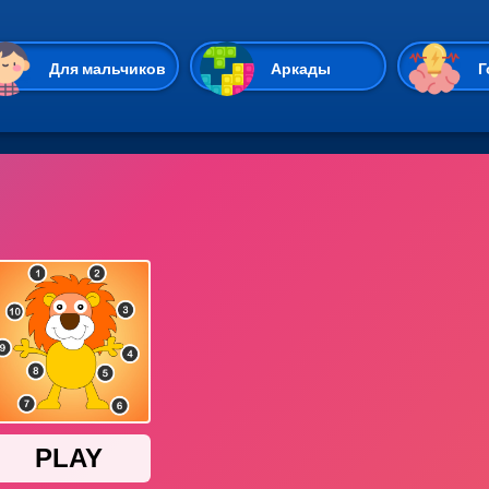
Перейти к основному содержан
Для мальчиков
Аркады
Г
Казуальные
Веселые
Стрелялки
Спортивные
Гонки
Unity
Экшены
Мультиплеер
Симуляторы
Стратегии
ИО
Пасьянс
Леди Баг и Супе