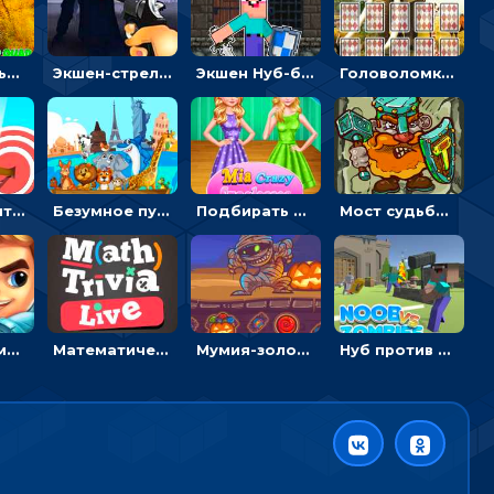
Экстремальные пазлы с квадроциклами: собирать крутые тачки
Экшен-стрелялка по зомби: целиться и попадать в бегущих монстров
Экшен Нуб-боец: прыгать через препятствия или бить врагов мечом
Головоломка с животными: переворачивать карточки, чтобы находить пару
Мастер считать стрелы: увеличивать запас, чтобы поразить больше целей
Безумное путешествие друзей по миру: собирать пазлы из фото с животными
Подбирать очки для Мии и создавать дизайн - для девочек
Мост судьбы: прыгать по платформам и бить молотом орков
Бримские мечи: бежать через преграды, бить врагов и собирать монеты
Математическая викторина мультиплеер: решать примеры на время
Мумия-золотоискатель: закидывать бинты, чтобы доставать сокровища
Нуб против Зомби: направлять линию на врага и бить молотом