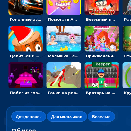
Гоночные авто в пазлах: разбей картинку и собери снова
Помогать Амонг Ас бежать из комнаты через преграды - приключения
Безумный пожарный: направлять шланг, чтобы тушить горящие бревна
Целиться и метать топор в 3D мишени
Малышка Тейлор едет на горячие источники - для девочек
Приключения Клуба Винкс: менять дорожки, чтобы собирать кристаллы
Побег из горной деревни: решай головоломки, чтобы открыть ворота
Гонки на реактивном ранце: избегать преград, чтобы лететь к финишу
Вратарь на футбольном поле: тапай, чтобы отбивать мячи в воротах ногами и руками - спортивные
Для девочек
Для мальчиков
Веселые
Об игре