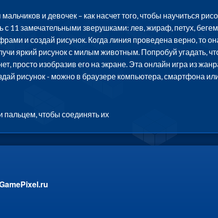
мальчиков и девочек – как насчет того, чтобы научиться ри
 с 11 замечательными зверушками: лев, жираф, петух, беге
фрами и создай рисунок. Когда линия проведена верно, то он
олучи яркий рисунок с милым животным. Попробуй угадать, что
нет, просто изобразив его на экране. Эта онлайн игра из жан
дай рисунок - можно в браузере компьютера, смартфона или
и пальцем, чтобы соединять их
GamePixel.ru