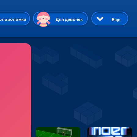
ию
оловоломки
Для девочек
Еще
3D
Приключения
Три в ряд
Пазлы
На двоих
Раскраски
Карточные
Драки
р Кот
Майнкрафт