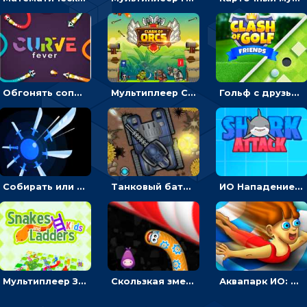
Обгонять соперников и уходить от столкновения, чтобы выжить до финиша - ИО
Мультиплеер Столкновение орков: направлять воинов, чтобы покорять башню противника
Гольф с друзьями: толкать цветные шарики в лунку – мультиплеер
Собирать или соединять ножи на поле, чтобы уничтожать врагов - ИО
Танковый баттл: расставлять машины или бить противника - мультиплеер
ИО Нападение акулы: плыть, чтобы есть людей
Мультиплеер Змеи и лестницы: бросать кости, чтобы идти к финишу
Скользкая змея ИО: ползти или собирать еду
Аквапарк ИО: двигаться по трубе, обгонять соперников и избегать преград