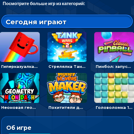
Посмотрите больше игр из категорий:
Сегодня играют
Гиперказуалка Летающая чашка кофе: двигаться и собирать кубики сахара
Стрелялка Танковые войны: бить по танку врага, чтобы уничтожить зло
Пинбол: запускать шарик, чтобы выбивать очки
Неоновая геометрия: прыгай через препятствия и собирай шары
Похитители денег: управляйте друзьями и соберите все мешки с долларами
Головоломка 10х10
Об игре