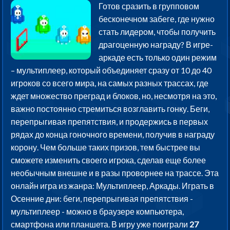
Готов сразить в групповом
бесконечном забеге, где нужно
стать лидером, чтобы получить
драгоценную награду? В игре-
аркаде есть только один режим
– мультиплеер, который объединяет сразу от 10 до 40
игроков со всего мира, на самых разных трассах, где
ждет множество преград и блоков, но, несмотря на это,
важно постоянно стремиться возглавить гонку. Беги,
перепрыгивая препятствия, и продержись в первых
рядах до конца гоночного времени, получив в награду
корону. Чем больше таких призов, тем быстрее вы
сможете изменить своего игрока, сделав еще более
необычным внешне и в разы проворнее на трассе. Эта
онлайн игра из жанра: Мультиплеер, Аркады. Играть в
Осенние дни: беги, перепрыгивая препятствия -
мультиплеер - можно в браузере компьютера,
смартфона или планшета. В игру уже поиграли
27