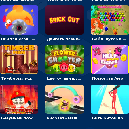
Ниндзя-слэш: запускай оружие по целям и становись мастером сюрикенов
Двигать планку и бить шариком по цветным блокам - гиперказуальная
Бабл Шутер в джунглях: стрелять шариками по цветным целям
Тимберман-дровосек: меняй сторону и руби дерево
Цветочный шутер: стрелять пчелками по цветам
Помогать Амонг Ас бежать из комнаты через преграды - приключения
Безумный пожарный: направлять шланг, чтобы тушить горящие бревна
Рисовать машину и выигрывать гонку - для мальчиков
Бить битой по шарику, чтобы сбивать кубики с буквами на пути к финишу - 3D