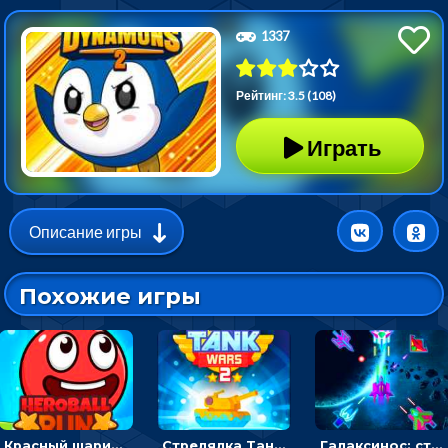
1337
Рейтинг: 3.5 (108)
Играть
Описание игры
Похожие игры
Красный шарик-герой в бегах: прыгать, чтобы избегать препятствий
Стрелялка Танковые войны: бить по танку врага, чтобы уничтожить зло
Галаксинос: стрелялка в космосе по врагам