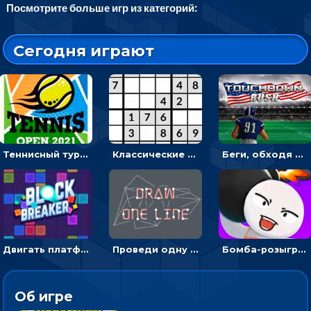
Посмотрите больше игр из категорий:
Сегодня играют
Теннисный турнир: подавать или отбивать шарик ракеткой
Классические судоку: реши 30 уровней головоломки
Беги, обходя соперников и собирай бонусы - американский футбол
Двигать платформу и отбивать мячики или ловить бонусы
Проведи одну линию и повтори фигуру - головоломка
Бомба-розыгрыш: передавай и беги – 3D гиперказуалка
Об игре