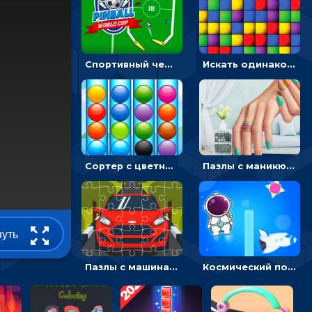
Спортивный чемпионат по пейнтболу: ударять по ракеткам, чтобы забивать футбольный мяч в ворота
Искать одинаковые блоки и убирать их - головоломка на внимание
Сортер с цветными шариками: размещать в колбах по цвету
Пазлы с маникюром: собери идеальный рисунок для ногтей
нуть
Пазлы с машинами Форд: собирать картинки и открывать новые
Космический побег: двигать космонавта, чтобы попасть к кораблю