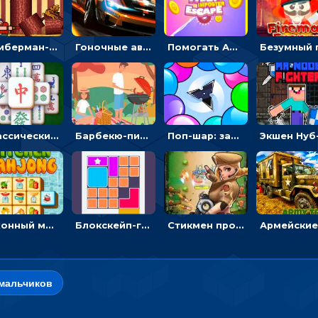
Тимберман-дровосек: меняй сторону и руби дерево
Гоночные авто в пазлах: разбей картинку и собери снова
Помогать Амонг Ас бежать из комнаты через преграды - приключения
Классический маджонг на время: находить пары одинаковых плиток, чтобы расчищать поле
Барбекю-пикник: искать скрытые предметы на картинках - головоломка
Поп-шар: запускать колючку, чтобы лопать воздушные шарики
Кухонный маджонг: соединять пары посуды и расчищать поле
Блокскейп-головоломка: двигать блоки, чтобы достать элемент со звездой
Стикмен против Зомби: стрелять в зомби и развивать воина
мальчиков