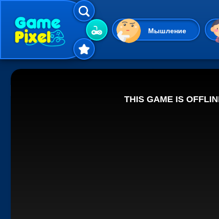
Мышление
Гиперказуальные
Одевалки
Шарики
Маджонг
Кликеры