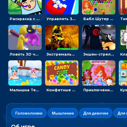
Раскраска с матрешками для девочек
Управлять 3D магнитом, чтобы собирать фигуры и сбрасывать в пропасть
Бабл Шутер в джунглях: стрелять шариками по цветным целям
Ловить 3D человечком своего цвета и собирать драгоценности - гиперказуалка
Экстремальные пазлы с квадроциклами: собирать крутые тачки
Экшен-стрелялка по зомби: целиться и попадать в бегущих монстров
Малышка Тейлор едет на горячие источники - для девочек
Конфетные кубики: двигать сладости в сторону, чтобы стрелять по целям
Приключения Клуба Винкс: менять дорожки, чтобы собирать кристаллы
Головоломки
Мышление
Для девочек
Для 
Об игре