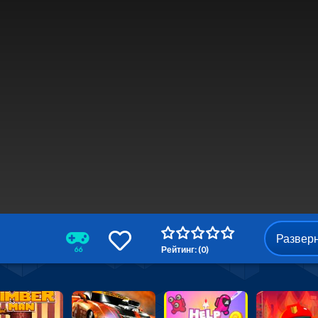
Развер
Рейтинг: (0)
66