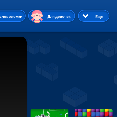
ию
оловоломки
Для девочек
Еще
3D
Приключения
Три в ряд
Пазлы
На двоих
Раскраски
Карточные
Драки
р Кот
Майнкрафт