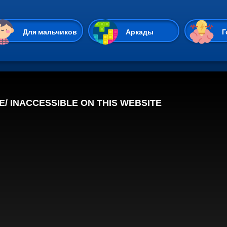
Перейти к основному содержан
Для мальчиков
Аркады
Г
Казуальные
Веселые
Стрелялки
Спортивные
Гонки
Unity
Экшены
Мультиплеер
Симуляторы
Стратегии
ИО
Пасьянс
Леди Баг и Супе