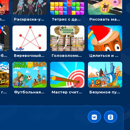
Безумный пожарный: направлять шланг, чтобы тушить горящие бревна
Раскраска-ужастик: разукрась зомби и скелетов
Тетрис с драгоценными камнями: расставляй блоки, чтобы получить линию - головоломка
Рисовать машину и выигрывать гонку - для мальчиков
Экшен Нуб-боец: прыгать через препятствия или бить врагов мечом
Веревочный мастер: двигай узелки и развязывай их
Головоломка с животными: переворачивать карточки, чтобы находить пару
Целиться и метать топор в 3D мишени
Армейские грузовики в пазлах: собери военную машину
Футбольная ферма: бей по мячу, чтобы забивать в ворота и ловить звезды
Мастер считать стрелы: увеличивать запас, чтобы поразить больше целей
Безумное путешествие друзей по миру: собирать пазлы из фото с животными