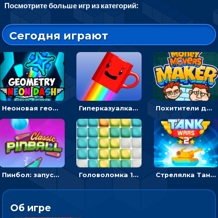
Посмотрите больше игр из категорий:
Сегодня играют
Неоновая геометрия: прыгай через препятствия и собирай шары
Гиперказуалка Летающая чашка кофе: двигаться и собирать кубики сахара
Похитители денег: управляйте друзьями и соберите все мешки с долларами
Пинбол: запускать шарик, чтобы выбивать очки
Головоломка 10х10
Стрелялка Танковые войны: бить по танку врага, чтобы уничтожить зло
Об игре