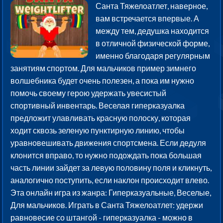
Санта Тяжелоатлет, наверное,
вам встречается впервые. А
между тем, дедушка находится
в отличной физической форме,
именно благодаря регулярным
занятиям спортом. Для мальчиков пример зимнего
волшебника будет очень полезен, а пока им нужно
помочь своему герою удержать увесистый
спортивный инвентарь. Веселая гиперказуалка
предложит улавливать красную полоску, которая
ходит сквозь зеленую пунктирную линию, чтобы
уравновешивать движения спортсмена. Если дедуля
клонится вправо, то нужно подождать пока большая
часть линии зайдет за левую половину поля и кликнуть,
аналогично поступить, если наклон происходит влево.
Эта онлайн игра из жанра: Гиперказуальные, Веселые,
Для мальчиков. Играть в Санта Тяжелоатлет: удержи
равновесие со штангой - гиперказуалка - можно в