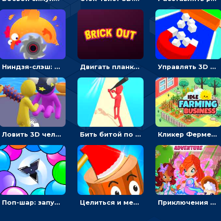
Ниндзя-слэш: запускай оружие по целям и становись мастером сюрикенов
Двигать планку и бить шариком по цветным блокам - гиперказуальная
Управлять 3D магнитом, чтобы собирать фигуры и сбрасывать в пропасть
Ловить 3D человечком своего цвета и собирать драгоценности - гиперказуалка
Бить битой по шарику, чтобы сбивать кубики с буквами на пути к финишу - 3D
Кликер Фермерский бизнес: расти овощи, чтобы богатеть
Поп-шар: запускать колючку, чтобы лопать воздушные шарики
Целиться и метать топор в 3D мишени
Приключения Клуба Винкс: менять дорожки, чтобы собирать кристаллы