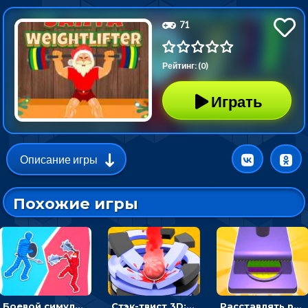
71
Рейтинг: (0)
Играть
Описание игры
Похожие игры
Боевой симулятор 3D: повтори позу рыцаря и победи врага
Стэк-твист 3D: тапай по шарику, чтобы разбивать платформы
Расставлять резиновые кубики, чтобы делать поп-ит - гиперказуальные