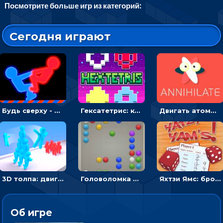
Посмотрите больше игр из категорий:
Сегодня играют
Будь сверху - борись с другом и выигрывай
Гексатетрис: кидать блок, чтобы складывать три в ряд - головоломка
Двигать атомы, чтобы соединить – головоломка
3D толпа: двигаться и собирать цветных человечков
Головоломка Линии: собери шарики в ряд из 5
Яхтзи Ямс: бросай кости и набери очков больше, чем у соперников
Об игре