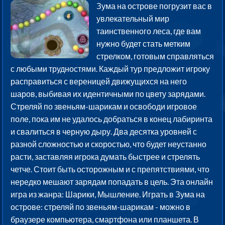
Зума на острове погрузит вас в
увлекательный мир
таинственного леса, где вам
нужно будет стать метким
стрелком, готовым справляться
с любыми трудностями. Каждый тур предложит игроку
расправиться с вереницей движущихся на него
шаров, выбивая их идентичными по цвету зарядами.
Стреляй по звеньям-шарикам и освободи игровое
поле, пока им не удалось добраться в конец лабиринта
и свалиться в черную дыру. Два десятка уровней с
разной сложностью и скоростью, что будет неустанно
расти, заставляя игрока думать быстрее и стрелять
четче. Стоит быть осторожным и с препятствиями, что
нередко мешают зарядам попадать в цель. Эта онлайн
игра из жанра: Шарики, Мышление. Играть в Зума на
острове: стреляй по звеньям-шарикам - можно в
браузере компьютера, смартфона или планшета. В