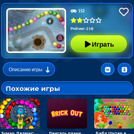
152
Рейтинг: 2 (4)
Играть
Описание игры
Похожие игры
Зумар Делюкс: бросай шарики с черепашкой, чтобы остановить очередь
Двигать планку и бить шариком по цветным блокам - гиперказуальная
Бабл Шутер в джунглях: стрелять шариками по цветным целям