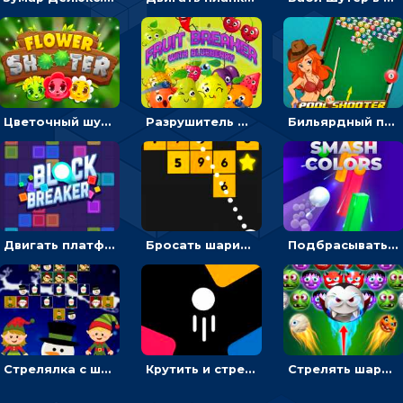
Цветочный шутер: стрелять пчелками по цветам
Разрушитель фруктов: стрелять ягодами по ананасам
Бильярдный пул: стрелять шариками, чтобы взрывать одинаковые
Двигать платформу и отбивать мячики или ловить бонусы
Бросать шарики, чтобы выбивать блоки с цифрами
Подбрасывать мяч, чтобы провести через цветную преграду
Стрелялка с шариками по рождественским эльфам
Крутить и стрелять по фигурам с цифрами - стрелялка шариками
Стрелять шариками-монстрами и выбивать конфеты