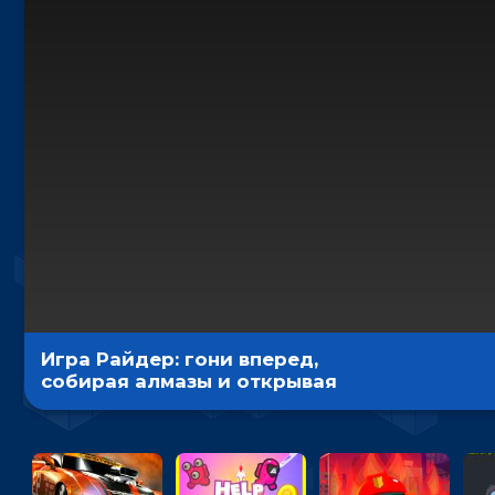
Игра Райдер: гони вперед,
собирая алмазы и открывая
новые мотоциклы