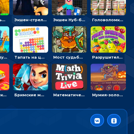
Экстремальные пазлы с квадроциклами: собирать крутые тачки
Экшен-стрелялка по зомби: целиться и попадать в бегущих монстров
Экшен Нуб-боец: прыгать через препятствия или бить врагов мечом
Головоломка с животными: переворачивать карточки, чтобы находить пару
Безумное путешествие друзей по миру: собирать пазлы из фото с животными
Тапать на цветные точки, чтобы взрывать одинаковые - три в ряд
Мост судьбы: прыгать по платформам и бить молотом орков
Разрушитель фруктов: стрелять ягодами по ананасам
Головоломка Парк-стоянка: рисовать линии, чтобы парковать машины
Бримские мечи: бежать через преграды, бить врагов и собирать монеты
Математическая викторина мультиплеер: решать примеры на время
Мумия-золотоискатель: закидывать бинты, чтобы доставать сокровища