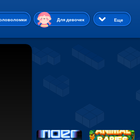
ию
оловоломки
Для девочек
Еще
3D
Приключения
Три в ряд
Пазлы
На двоих
Раскраски
Карточные
Драки
р Кот
Майнкрафт