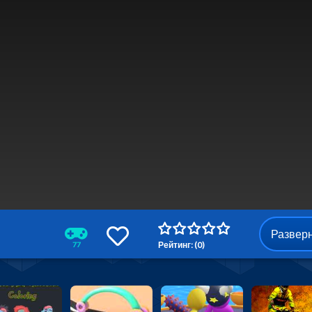
Развер
Рейтинг: (0)
77