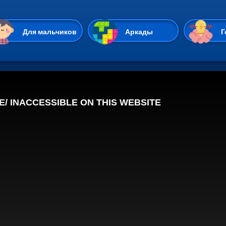
Перейти к основному содержан
Для мальчиков
Аркады
Г
Казуальные
Веселые
Стрелялки
Спортивные
Гонки
Unity
Экшены
Мультиплеер
Симуляторы
Стратегии
ИО
Пасьянс
Леди Баг и Супе