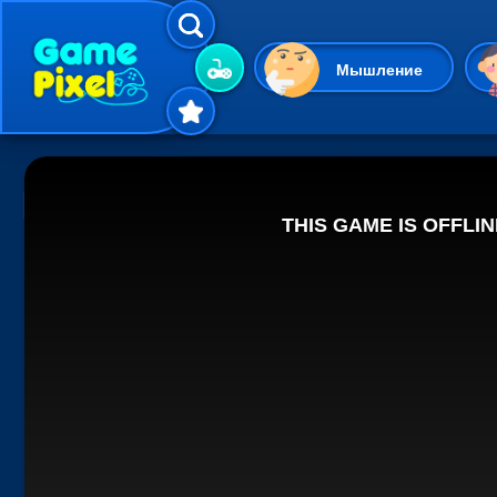
Мышление
Гиперказуальные
Одевалки
Шарики
Маджонг
Кликеры