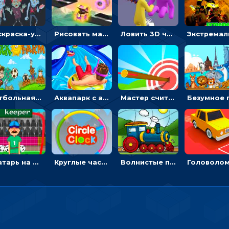
Раскраска-ужастик: разукрась зомби и скелетов
Рисовать машину и выигрывать гонку - для мальчиков
Ловить 3D человечком своего цвета и собирать драгоценности - гиперказуалка
Футбольная ферма: бей по мячу, чтобы забивать в ворота и ловить звезды
Аквапарк с акулами: жми, чтобы лететь к финишу по волнам
Мастер считать стрелы: увеличивать запас, чтобы поразить больше целей
Вратарь на футбольном поле: тапай, чтобы отбивать мячи в воротах ногами и руками - спортивные
Круглые часы: ловить цветную стрелку в одинаковом участке циферблата
Волнистые пазлы с транспортом: собирай картинку из частей