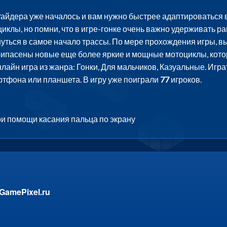
айдера уже началось и вам нужно быстрее адаптироваться в
иклы, но помни, что в игре-гонке очень важно удерживать р
нуться в самое начало трассы. По мере прохождения игры, вы
припасены новые еще более яркие и мощные мотоциклы, кот
лайн игра из жанра: Гонки, Для мальчиков, Казуальные. Игра
ртфона или планшета. В игру уже поиграли
77
игроков.
и помощи касания пальца по экрану
GamePixel.ru