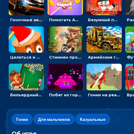
Гоночные авто в пазлах: разбей картинку и собери снова
Помогать Амонг Ас бежать из комнаты через преграды - приключения
Безумный пожарный: направлять шланг, чтобы тушить горящие бревна
Целиться и метать топор в 3D мишени
Стикмен против Зомби: стрелять в зомби и развивать воина
Армейские грузовики в пазлах: собери военную машину
Бильярдный пул: стрелять шариками, чтобы взрывать одинаковые
Побег из горной деревни: решай головоломки, чтобы открыть ворота
Гонки на реактивном ранце: избегать преград, чтобы лететь к финишу
Гонки
Для мальчиков
Казуальные
Об игре