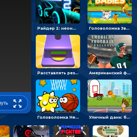
Райдер 2: неоновые гонки на мотоциклах
Головоломка Звери-малыши: открывай карточки по очереди, чтобы найти одинаковые
Расставлять резиновые кубики, чтобы делать поп-ит - гиперказуальные
Американский футбол 3D: поймай мяч и останови атаку соперника
нуть
Головоломка Невероятный баскетбол: проложить путь и отправить мяч в корзину
Уличный данк: бросать мяч в баскетбольное кольцо - спортивные