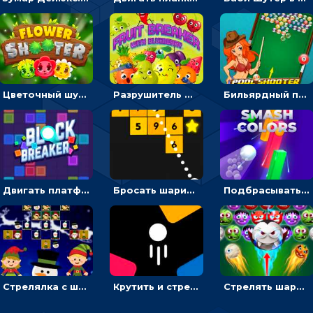
Цветочный шутер: стрелять пчелками по цветам
Разрушитель фруктов: стрелять ягодами по ананасам
Бильярдный пул: стрелять шариками, чтобы взрывать одинаковые
Двигать платформу и отбивать мячики или ловить бонусы
Бросать шарики, чтобы выбивать блоки с цифрами
Подбрасывать мяч, чтобы провести через цветную преграду
Стрелялка с шариками по рождественским эльфам
Крутить и стрелять по фигурам с цифрами - стрелялка шариками
Стрелять шариками-монстрами и выбивать конфеты