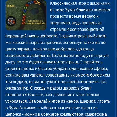
Классическая игра с шариками
в стиле Зума Алхимия поможет
провести время весело и
энергично, ведь поспеть за
стремящееся разноцветной
вереницей очень непросто. Задача игрока выбивать
магические шары из цепочки, используя такие же по
цвету заряды, пока она не добралась до конца
извилистого лабиринта. Если шары попадут в черную
дыру, то это будет означать проигрыш. Старайтесь
стрелять метко и быстро убирать одинаковые сферы,
если же вам удастся сопоставить их вместе более чем
три подряд, то вы получите повышенное количество
очков за тур. С каждым разом шариков будет
становится больше, а их движение станет только
ускоряться. Эта онлайн игра из жанра: Шарики. Играть
в Зума Алхимия: выбивать магические шары из
цепочки - можно в браузере компьютера, смартфона