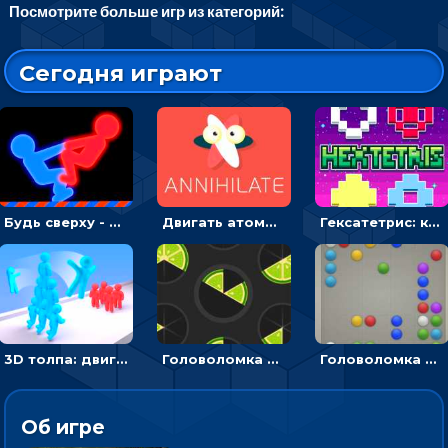
Посмотрите больше игр из категорий:
Сегодня играют
Будь сверху - борись с другом и выигрывай
Двигать атомы, чтобы соединить – головоломка
Гексатетрис: кидать блок, чтобы складывать три в ряд - головоломка
3D толпа: двигаться и собирать цветных человечков
Головоломка Ломтики: уложи фрагменты и получи круг
Головоломка Линии: собери шарики в ряд из 5
Об игре