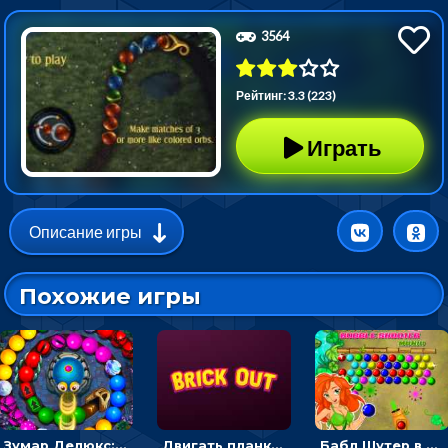
3564
Рейтинг: 3.3 (223)
Играть
Описание игры
Похожие игры
Зумар Делюкс: бросай шарики с черепашкой, чтобы остановить очередь
Двигать планку и бить шариком по цветным блокам - гиперказуальная
Бабл Шутер в джунглях: стрелять шариками по цветным целям