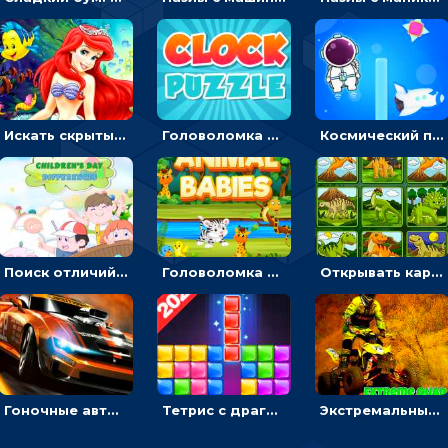
Искать скрытый алфавит на картинках с мультяшными героями - головоломка для детей
Головоломка с часами для детей: читать время по циферблату
Космический побег: двигать космонавта, чтобы попасть к кораблю
Поиск отличий на картинках с детьми - головоломка
Головоломка Звери-малыши: открывай карточки по очереди, чтобы найти одинаковые
Открывать картинки с динозаврами и складывать в пары по памяти - головоломка
Гоночные авто в пазлах: разбей картинку и собери снова
Тетрис с драгоценными камнями: расставляй блоки, чтобы получить линию - головоломка
Экстремальные пазлы с квадроциклами: собирать крутые тачки