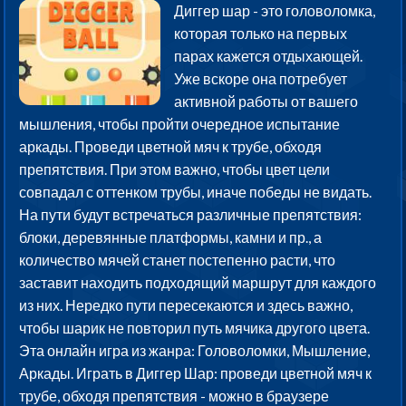
Диггер шар - это головоломка,
которая только на первых
парах кажется отдыхающей.
Уже вскоре она потребует
активной работы от вашего
мышления, чтобы пройти очередное испытание
аркады. Проведи цветной мяч к трубе, обходя
препятствия. При этом важно, чтобы цвет цели
совпадал с оттенком трубы, иначе победы не видать.
На пути будут встречаться различные препятствия:
блоки, деревянные платформы, камни и пр., а
количество мячей станет постепенно расти, что
заставит находить подходящий маршрут для каждого
из них. Нередко пути пересекаются и здесь важно,
чтобы шарик не повторил путь мячика другого цвета.
Эта онлайн игра из жанра: Головоломки, Мышление,
Аркады. Играть в Диггер Шар: проведи цветной мяч к
трубе, обходя препятствия - можно в браузере