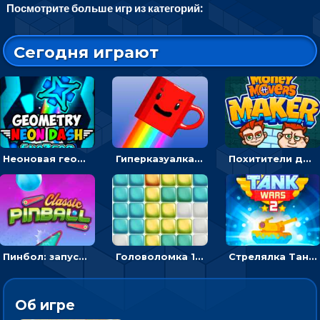
Посмотрите больше игр из категорий:
Сегодня играют
Неоновая геометрия: прыгай через препятствия и собирай шары
Гиперказуалка Летающая чашка кофе: двигаться и собирать кубики сахара
Похитители денег: управляйте друзьями и соберите все мешки с долларами
Пинбол: запускать шарик, чтобы выбивать очки
Головоломка 10х10
Стрелялка Танковые войны: бить по танку врага, чтобы уничтожить зло
Об игре