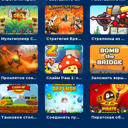
Мультиплеер Столкновение орков: направлять воинов, чтобы покорять башню противника
Стратегия Время Хаоса: расставлять воинов или защищать королевство
Стрелялка из лука Часовой страж: целиться и бить стрелами по скелетам
Проклятое сокровище: расставляй оборону, чтобы защищать камни – стратегия
Слайм Раш 2: ставить оборону, чтобы побеждать захватчиков - для мальчиков
Заложить взрывчатку, чтобы подорвать мост – военная стратегия
Танковое столкновение: запускать танки или захватывать базу противника – стратегия
Соединять пушки, чтобы уничтожать монстров - стратегия
Пиратская оборона: расставлять воинов, чтобы уничтожать нападающих - стратегия