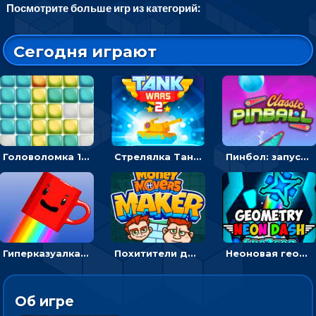
Посмотрите больше игр из категорий:
Сегодня играют
Головоломка 10х10
Стрелялка Танковые войны: бить по танку врага, чтобы уничтожить зло
Пинбол: запускать шарик, чтобы выбивать очки
Гиперказуалка Летающая чашка кофе: двигаться и собирать кубики сахара
Похитители денег: управляйте друзьями и соберите все мешки с долларами
Неоновая геометрия: прыгай через препятствия и собирай шары
Об игре