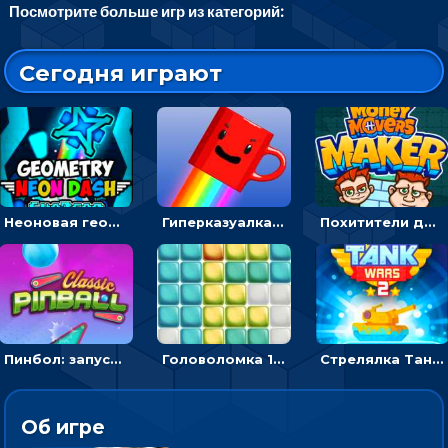
Посмотрите больше игр из категорий:
Сегодня играют
Неоновая геометрия: прыгай через препятствия и собирай шары
Гиперказуалка Летающая чашка кофе: двигаться и собирать кубики сахара
Похитители денег: управляйте друзьями и соберите все мешки с долларами
Пинбол: запускать шарик, чтобы выбивать очки
Головоломка 10х10
Стрелялка Танковые войны: бить по танку врага, чтобы уничтожить зло
Об игре