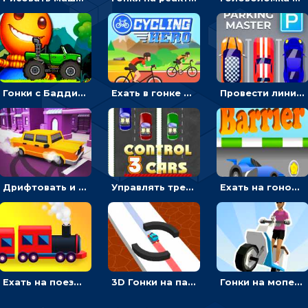
Гонки с Бадди: ехать на джипе и собирать монеты
Ехать в гонке на велосипедах через трамплины к финишу на скорость - спортивные
Провести линию, чтобы припарковать машину на место и собрать монеты - гонки
Дрифтовать и парковаться на городской трассе - гонки
Управлять тремя машинками в разных рядах на трассе - гонки
Ехать на гоночной машине, чтобы обходить преграды и собирать звезды - для мальчиков
Ехать на поезде, через препятствия и собирать пассажиров - для мальчиков
3D Гонки на паровозике: ехать по линии или обходить преграды
Гонки на мопеде с курьером: менять полосы движения, чтобы собирать деньги