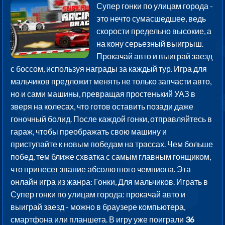
Супер гонки по улицам города -
это нечто сумасшедшее, ведь
скорости предельно высокие, а
на кону серьезный выигрыш.
Прокачай авто и выиграй заезд
с боссом, используя награды за каждый тур. Игра для
мальчиков предложит менять не только запчасти авто,
но и сами машины, превращая простенький УАЗ в
зверя на колесах, что готов оставить позади даже
гоночный болид. После каждой гонки, отправляйтесь в
гараж, чтобы преображать свою машину и
приступайте к новым победам на трассах. Чем больше
побед, тем ближе схватка с самым главным гонщиком,
что принесет звание абсолютного чемпиона. Эта
онлайн игра из жанра: Гонки, Для мальчиков. Играть в
Супер гонки по улицам города: прокачай авто и
выиграй заезд - можно в браузере компьютера,
смартфона или планшета. В игру уже поиграли
36