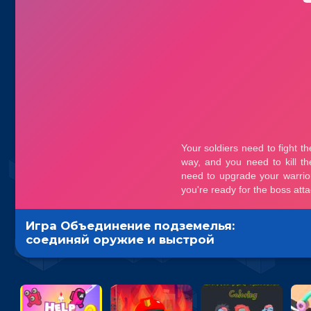
Игра Объединение подземелья:
соединяй оружие и выстрой
стратегию боя