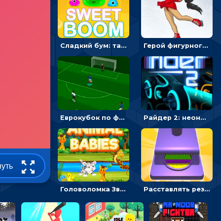
Сладкий бум: тапнуть, чтобы взорвать желейки - головоломка
Герой фигурного катания - спортивные соревнования онлайн
Еврокубок по футболу 2021 в 3D: пасуй мяч и бей по воротам соперника
Райдер 2: неоновые гонки на мотоциклах
нуть
Головоломка Звери-малыши: открывай карточки по очереди, чтобы найти одинаковые
Расставлять резиновые кубики, чтобы делать поп-ит - гиперказуальные