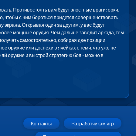
вать. Противостоять вам будут злостные враги: орки,
го, чтобы с ним бороться придется совершенствовать
у экрана. Открывая один за другим, у вас будут
более мощные орудия. Чем дальше заводит аркада, тем
получать самостоятельно, собирая две позиции
е оружие или доспехи в ячейках с теми, что уже не
няй оружие и выстрой стратегию боя - можно в
Контакты
Разработчикам игр