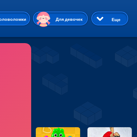
ию
оловоломки
Для девочек
Еще
3D
Приключения
Три в ряд
Пазлы
На двоих
Раскраски
Карточные
Драки
р Кот
Майнкрафт