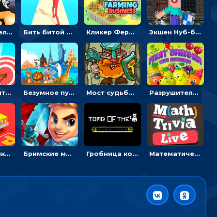
Экшен-стрелялка по зомби: целиться и попадать в бегущих монстров
Бить битой по шарику, чтобы сбивать кубики с буквами на пути к финишу - 3D
Кликер Фермерский бизнес: расти овощи, чтобы богатеть
Экшен Нуб-боец: прыгать через препятствия или бить врагов мечом
Мастер считать стрелы: увеличивать запас, чтобы поразить больше целей
Безумное путешествие друзей по миру: собирать пазлы из фото с животными
Мост судьбы: прыгать по платформам и бить молотом орков
Разрушитель фруктов: стрелять ягодами по ананасам
Головоломка Парк-стоянка: рисовать линии, чтобы парковать машины
Бримские мечи: бежать через преграды, бить врагов и собирать монеты
Гробница кота: искать выход в лабиринте, собирая золото
Математическая викторина мультиплеер: решать примеры на время