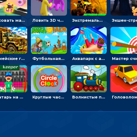
Рисовать машину и выигрывать гонку - для мальчиков
Ловить 3D человечком своего цвета и собирать драгоценности - гиперказуалка
Экстремальные пазлы с квадроциклами: собирать крутые тачки
Армейские грузовики в пазлах: собери военную машину
Футбольная ферма: бей по мячу, чтобы забивать в ворота и ловить звезды
Аквапарк с акулами: жми, чтобы лететь к финишу по волнам
Вратарь на футбольном поле: тапай, чтобы отбивать мячи в воротах ногами и руками - спортивные
Круглые часы: ловить цветную стрелку в одинаковом участке циферблата
Волнистые пазлы с транспортом: собирай картинку из частей