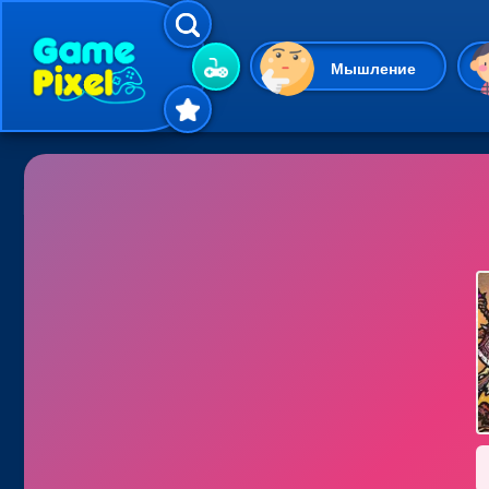
Мышление
Гиперказуальные
Одевалки
Шарики
Маджонг
Кликеры