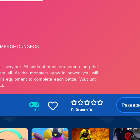
Развер
Рейтинг: (0)
45