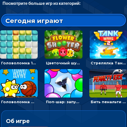
Посмотрите больше игр из категорий:
Сегодня играют
Головоломка 10х10
Цветочный шутер: стрелять пчелками по цветам
Стрелялка Танковые войны: бить по танку врага, чтобы уничтожить зло
Головоломка Невероятный баскетбол: проложить путь и отправить мяч в корзину
Поп-шар: запускать колючку, чтобы лопать воздушные шарики
Бить пенальти по воротам или мишеням - спортивная аркада
Об игре