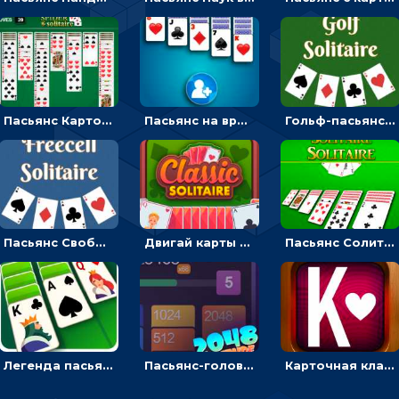
Пасьянс Карточный паук: складывать карты по мастям от короля до туза в колоду
Пасьянс на время: разложить карты по мастям от туза до короля
Гольф-пасьянс: разложить карты в одну стопку
Пасьянс Свободная ячейка: сложить карты от туза до короля
Двигай карты и раскладывай по мастям - карточная головоломка
Пасьянс Солитер: разложи карточную колоду
Легенда пасьянса Солитер: разложи колоду по масти
Пасьянс-головоломка 2048: складывать карты и плюсовать цифры
Карточная классика: пасьянс Клондайк