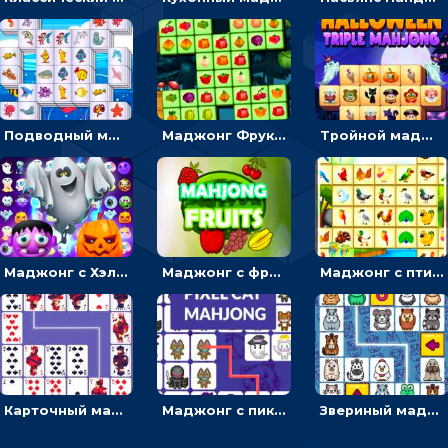
Подводный маджонг: искать и соединять рыбок парами
Маджонг Фрукты: тапать и убирать одинаковые плоды
Тройной маджонг с ужастиками: отмечать по три плитки и убирать с поля
Маджонг с Хэллоуином: искать пару для ужастиков, чтобы очистить поле
Маджонг с фруктами: соединить плоды линией и убрать с поля
Маджонг с птицами: соединять пернатых, чтобы освобождать поле
Карточный маджонг: найти две одинаковые масти и соединить
Маджонг с пиксельными котиками: находить пару или проводить линию
Звериный маджонг: находить одинаковых животных, чтобы соединять линиями