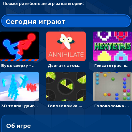
Посмотрите больше игр из категорий:
Сегодня играют
Будь сверху - борись с другом и выигрывай
Двигать атомы, чтобы соединить – головоломка
Гексатетрис: кидать блок, чтобы складывать три в ряд - головоломка
3D толпа: двигаться и собирать цветных человечков
Головоломка Ломтики: уложи фрагменты и получи круг
Головоломка Линии: собери шарики в ряд из 5
Об игре