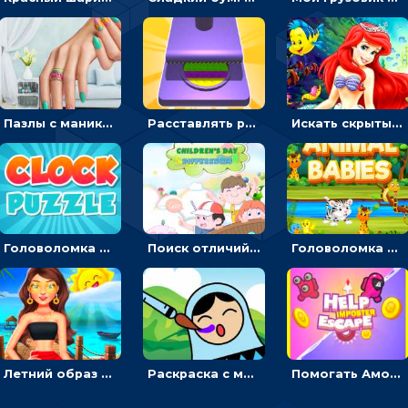
Пазлы с маникюром: собери идеальный рисунок для ногтей
Расставлять резиновые кубики, чтобы делать поп-ит - гиперказуальные
Искать скрытый алфавит на картинках с мультяшными героями - головоломка для детей
Головоломка с часами для детей: читать время по циферблату
Поиск отличий на картинках с детьми - головоломка
Головоломка Звери-малыши: открывай карточки по очереди, чтобы найти одинаковые
Летний образ для подруг: переодевать девочек для прогулки
Раскраска с матрешками для девочек
Помогать Амонг Ас бежать из комнаты через преграды - приключения