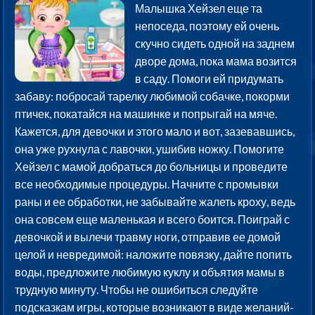
Малышка Хейзел еще та
непоседа, поэтому ей очень
скучно сидеть одной на заднем
дворе дома, пока мама возится
в саду. Помоги ей придумать
забаву: побросай тарелку любимой собачке, покорми
птичек, покатайся на машинке и попрыгай на мяче.
Кажется, для девочки и этого мало и вот, зазевавшись,
она уже рухнула с лавочки, ушибив ножку. Помогите
Хейзел с мамой добраться до больницы и проведите
все необходимые процедуры. Начните с промывки
раны и ее обработки, не забывайте жалеть кроху, ведь
она совсем еще маленькая и всего боится. Поиграй с
девочкой и вылечи травму ноги, отправив ее домой
целой и невредимой: наложите повязку, дайте попить
воды, предложите любимую куклу и объятия мамы в
трудную минуту. Чтобы не ошибиться следуйте
подсказкам игры, которые возникают в виде желаний-