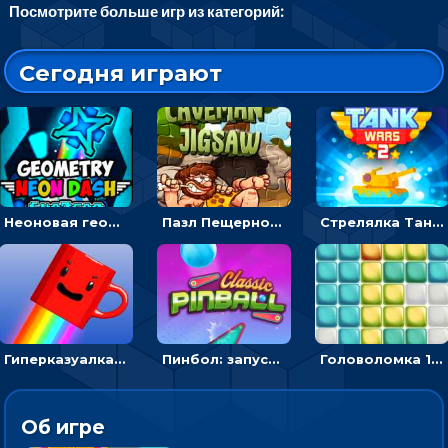
Посмотрите больше игр из категорий:
Сегодня играют
Неоновая геометрия: прыгай через препятствия и собирай шары
Пазл Пещерного человека: сложи фрагменты и получи картинку
Стрелялка Танковые войны: бить по танку врага, чтобы уничтожить зло
Гиперказуалка Летающая чашка кофе: двигаться и собирать кубики сахара
Пинбол: запускать шарик, чтобы выбивать очки
Головоломка 10х10
Об игре