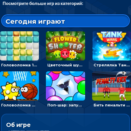
Посмотрите больше игр из категорий:
Сегодня играют
Головоломка 10х10
Цветочный шутер: стрелять пчелками по цветам
Стрелялка Танковые войны: бить по танку врага, чтобы уничтожить зло
Головоломка Невероятный баскетбол: проложить путь и отправить мяч в корзину
Поп-шар: запускать колючку, чтобы лопать воздушные шарики
Бить пенальти по воротам или мишеням - спортивная аркада
Об игре