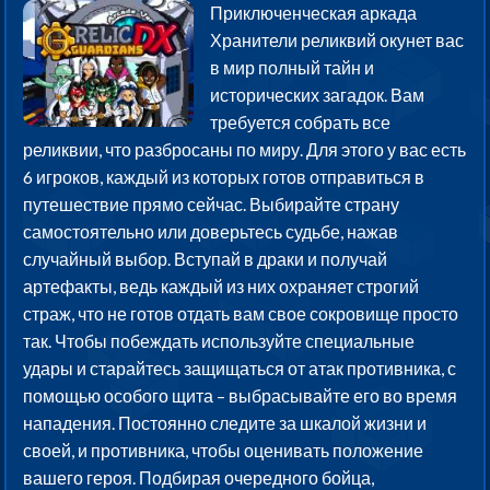
Приключенческая аркада
Хранители реликвий окунет вас
в мир полный тайн и
исторических загадок. Вам
требуется собрать все
реликвии, что разбросаны по миру. Для этого у вас есть
6 игроков, каждый из которых готов отправиться в
путешествие прямо сейчас. Выбирайте страну
самостоятельно или доверьтесь судьбе, нажав
случайный выбор. Вступай в драки и получай
артефакты, ведь каждый из них охраняет строгий
страж, что не готов отдать вам свое сокровище просто
так. Чтобы побеждать используйте специальные
удары и старайтесь защищаться от атак противника, с
помощью особого щита – выбрасывайте его во время
нападения. Постоянно следите за шкалой жизни и
своей, и противника, чтобы оценивать положение
вашего героя. Подбирая очередного бойца,