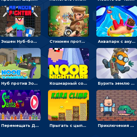
Экшен Нуб-боец: прыгать через препятствия или бить врагов мечом
Стикмен против Зомби: стрелять в зомби и развивать воина
Аквапарк с акулами: жми, чтобы лететь к финишу по волнам
Нуб против Зомби: направлять линию на врага и бить молотом
Кошмарный сон Нуба: балансируй, чтобы выжить
Бурить землю с миньоном, чтобы собирать ископаемые - приключения
Перемещать Деда Мороза с оленями, чтобы стрелять по снеговикам - приключения
Прыгать с цыпленком по столбикам вверх, чтобы собирать время - гиперказуальные
Приключения Пиратские бомбы: собирать взрывчатку, пока не поднялась вода