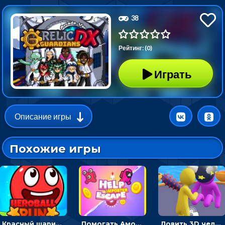
38
Рейтинг: (0)
Играть
Описание игры
Похожие игры
Красный шарик-герой в бегах: прыгать, чтобы избегать препятствий
Помогать Амонг Ас бежать из комнаты через преграды - приключения
Ловить 3D человечком своего цвета и собирать драгоценности - гиперказуалка