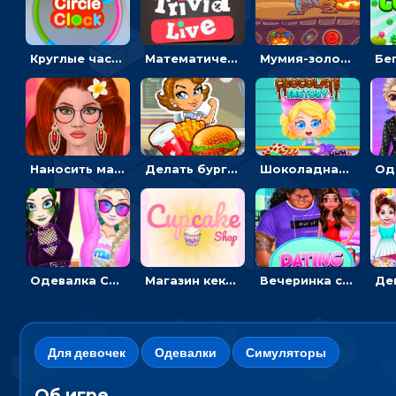
Круглые часы: ловить цветную стрелку в одинаковом участке циферблата
Математическая викторина мультиплеер: решать примеры на время
Мумия-золотоискатель: закидывать бинты, чтобы доставать сокровища
Наносить макияж и делать прическу для корейской принцессы
Делать бургеры, чтобы открывать новые ингредиенты - для девочек
Шоколадная фабрика для девочек: лущить бобы, готовить и украшать сладости
Одевалка Сражение для девочек-принцесс: софт против гранжа
Магазин кексов: повторять сладости с картинки или продавать вкусняшки
Вечеринка свиданий: одевалка для влюбленных
Для девочек
Одевалки
Симуляторы
Об игре