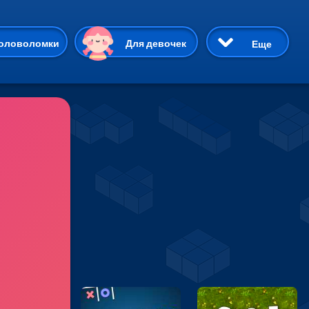
ию
оловоломки
Для девочек
Еще
3D
Приключения
Три в ряд
Пазлы
На двоих
Раскраски
Карточные
Драки
р Кот
Майнкрафт