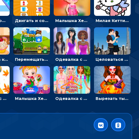
Бег с переодеванием: ловить одежду и повторять модные образы - для девочек
Двигать и соединять пазлы по смыслу - головоломка для детей
Малышка Хейзел заболела ветрянкой: вызывать доктора и лечить
Милая Китти для девочек: поиск отличий на картинках
Убирать на кухне, готовить и печь кексы - для девочек
Перемещать героя с корзиной или собирать мусор - гиперказуальная
Одевалка с разными стилями: переодевать, красить и выигрывать конкурс красоты
Целоваться или отвлекать прохожих от пары - гиперказуальные
Одевалка с яркими осенними нарядами: собирать образ для прогулки
Малышка Хейзел ухаживает за попугаем: лечить и развлекать птичку
Одевалка с принцессами на пляже
Вырезать тыкву и одевать Харли Квинн - одевалка с карвингом