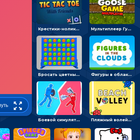
Крестики-нолики мультиплеер: найди соперника и сразись
Мультиплеер Гусь: кидай кости и шагай к финишу
Бросать цветные диски и складывать линии - головоломка
Фигуры в облаках: подбери предмет по очертанию – головоломка
нуть
Боевой симулятор 3D: повтори позу рыцаря и победи врага
Пляжный волейбол с черепахами: лови мяч и пасуй сопернику