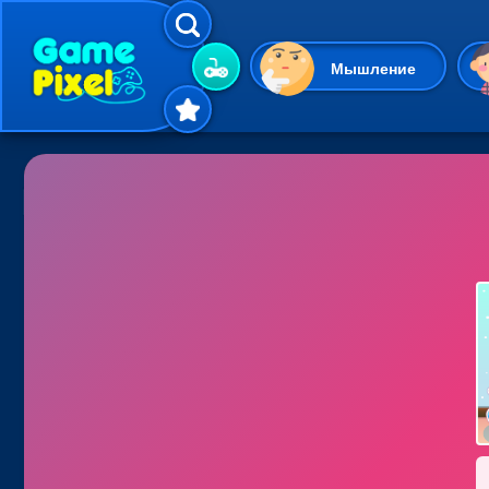
Мышление
Гиперказуальные
Одевалки
Шарики
Маджонг
Кликеры