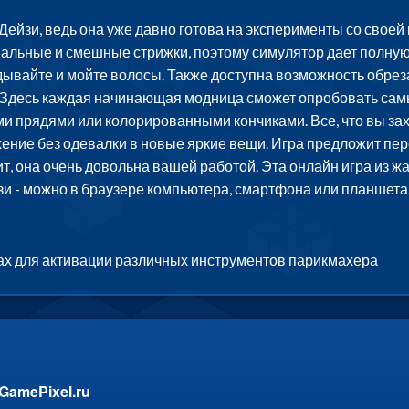
ейзи, ведь она уже давно готова на эксперименты со своей в
альные и смешные стрижки, поэтому симулятор дает полную
дывайте и мойте волосы. Также доступна возможность обреза
а. Здесь каждая начинающая модница сможет опробовать са
и прядями или колорированными кончиками. Все, что вы зах
ение без одевалки в новые яркие вещи. Игра предложит пер
ит, она очень довольна вашей работой. Эта онлайн игра из ж
и - можно в браузере компьютера, смартфона или планшета.
ах для активации различных инструментов парикмахера
GamePixel.ru