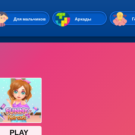
Перейти к основному содержан
Для мальчиков
Аркады
Г
Казуальные
Веселые
Стрелялки
Спортивные
Гонки
Unity
Экшены
Мультиплеер
Симуляторы
Стратегии
ИО
Пасьянс
Леди Баг и Супе