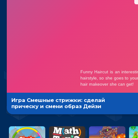
Игра Смешные стрижки: сделай
прическу и смени образ Дейзи