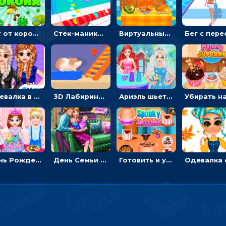
Бег от коронавируса: держать дистанцию, чтобы не заразиться
Стек-маникюр для девочек: красить ногти и избегать пил
Виртуальный питомец: ухаживать, кормить, купать рыжего кота
Одевалка в точку и полоску: создавать образы для принцесс и фотографировать
3D Лабиринт хомяка: проходить полосу препятствий, чтобы получать вкусняшки
Ариэль шьет свадебные платья для принцесс в салоне - одевалка
День Рождения Тейлор: печь торт для девочки или наряжать именинницу
День Семьи Ледяной принцессы: убираться в доме и ухаживать за малышами - для девочек
Готовить и украшать десерт на Хэллоуин - для девочек