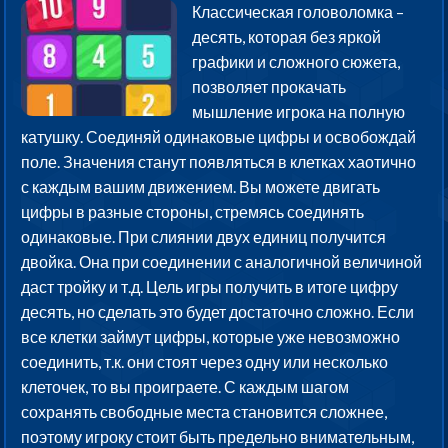
Классическая головоломка –
десять, которая без яркой
графики и сложного сюжета,
позволяет прокачать
мышление игрока на полную
катушку. Соединяй одинаковые цифры и освобождай
поле. Значения станут появляться в клетках хаотично
с каждым вашим движением. Вы можете двигать
цифры в разные стороны, стремясь соединять
одинаковые. При слиянии двух единиц получится
двойка. Она при соединении с аналогичной величиной
даст тройку и т.д. Цель игры получить в итоге цифру
десять, но сделать это будет достаточно сложно. Если
все клетки займут цифры, которые уже невозможно
соединить, т.к. они стоят через одну или несколько
клеточек, то вы проиграете. С каждым шагом
сохранять свободные места становится сложнее,
поэтому игроку стоит быть предельно внимательным,