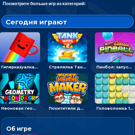
Посмотрите больше игр из категорий:
Сегодня играют
Гиперказуалка Летающая чашка кофе: двигаться и собирать кубики сахара
Стрелялка Танковые войны: бить по танку врага, чтобы уничтожить зло
Пинбол: запускать шарик, чтобы выбивать очки
Неоновая геометрия: прыгай через препятствия и собирай шары
Похитители денег: управляйте друзьями и соберите все мешки с долларами
Головоломка 10х10
Об игре