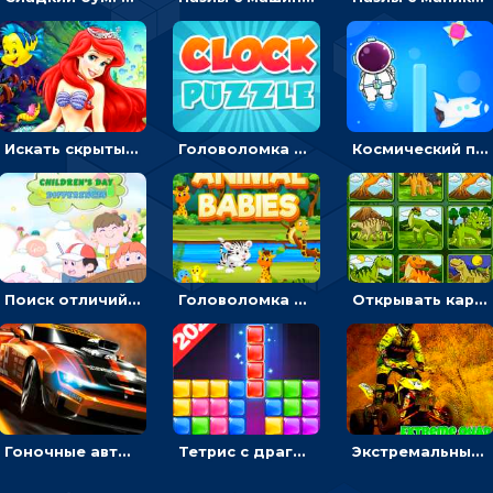
Искать скрытый алфавит на картинках с мультяшными героями - головоломка для детей
Головоломка с часами для детей: читать время по циферблату
Космический побег: двигать космонавта, чтобы попасть к кораблю
Поиск отличий на картинках с детьми - головоломка
Головоломка Звери-малыши: открывай карточки по очереди, чтобы найти одинаковые
Открывать картинки с динозаврами и складывать в пары по памяти - головоломка
Гоночные авто в пазлах: разбей картинку и собери снова
Тетрис с драгоценными камнями: расставляй блоки, чтобы получить линию - головоломка
Экстремальные пазлы с квадроциклами: собирать крутые тачки