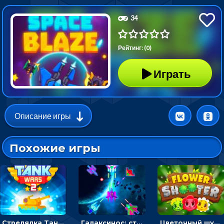
34
Рейтинг: (0)
Играть
Описание игры
Похожие игры
Стрелялка Танковые войны: бить по танку врага, чтобы уничтожить зло
Галаксинос: стрелялка в космосе по врагам
Цветочный шутер: стрелять пчелками по цветам