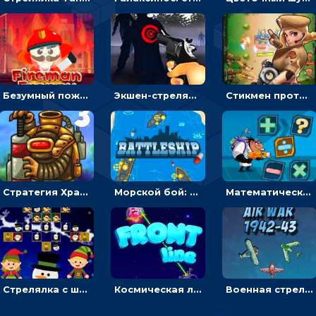
Безумный пожарный: направлять шланг, чтобы тушить горящие бревна
Экшен-стрелялка по зомби: целиться и попадать в бегущих монстров
Стикмен против Зомби: стрелять в зомби и развивать воина
Стратегия Хранители рощи: расставлять монстров, чтобы охранять камни от врагов
Морской бой: расставлять корабли и бить вражеские - для мальчиков
Математическая стрелялка: решать равенства, чтобы уничтожать монстров
Стрелялка с шариками по рождественским эльфам
Космическая линия фронта: соединять корабли и побеждать инопланетян
Военная стрелялка в воздухе: лететь и уничтожать истребители