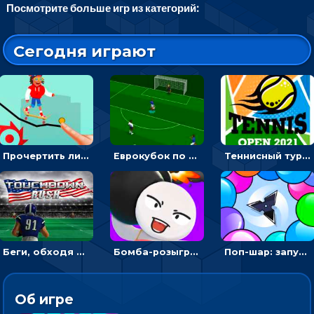
Посмотрите больше игр из категорий:
Сегодня играют
Прочертить линию, чтобы проехать на скейте, через преграды к финишу - для мальчиков
Еврокубок по футболу 2021 в 3D: пасуй мяч и бей по воротам соперника
Теннисный турнир: подавать или отбивать шарик ракеткой
Беги, обходя соперников и собирай бонусы - американский футбол
Бомба-розыгрыш: передавай и беги – 3D гиперказуалка
Поп-шар: запускать колючку, чтобы лопать воздушные шарики
Об игре