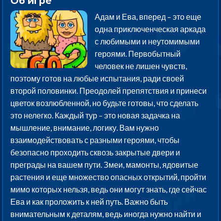
Об игре
Адам и Ева, вперед – это еще
одна приключенческая аркада
с любимыми и неутомимыми
героями. Первобытный
человек не лишен чувств,
поэтому готов на любые испытания, ради своей
второй половинки. Преодолей препятствия и принеси
цветок возлюбленной, но будьте готовы, что сделать
это нелегко. Каждый тур – это новая задачка на
мышление, внимание, логику. Вам нужно
взаимодействовать с разными героями, чтобы
безопасно проходить сквозь закрытые двери и
преграды на вашем пути. Змеи, мамонты, ядовитые
растения и еще множество опасных открытий, пройти
мимо которых нельзя, ведь они могут знать, где сейчас
Ева и как проложить к ней путь. Важно быть
внимательным к деталям, ведь иногда нужно найти и