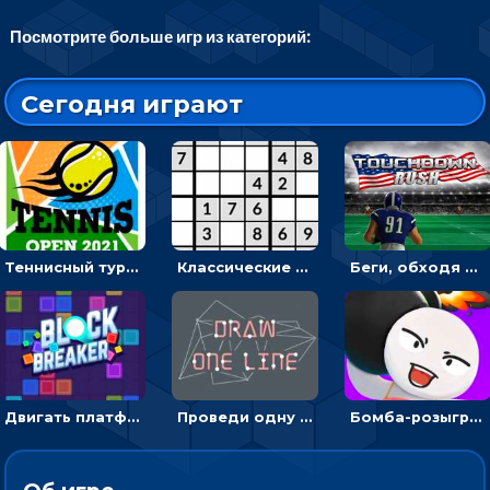
Посмотрите больше игр из категорий:
Сегодня играют
Теннисный турнир: подавать или отбивать шарик ракеткой
Классические судоку: реши 30 уровней головоломки
Беги, обходя соперников и собирай бонусы - американский футбол
Двигать платформу и отбивать мячики или ловить бонусы
Проведи одну линию и повтори фигуру - головоломка
Бомба-розыгрыш: передавай и беги – 3D гиперказуалка