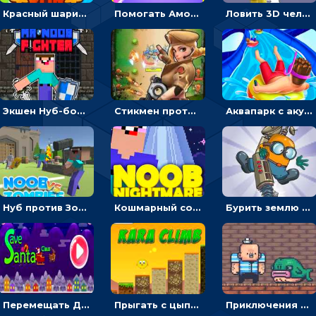
Красный шарик-герой в бегах: прыгать, чтобы избегать препятствий
Помогать Амонг Ас бежать из комнаты через преграды - приключения
Ловить 3D человечком своего цвета и собирать драгоценности - гиперказуалка
Экшен Нуб-боец: прыгать через препятствия или бить врагов мечом
Стикмен против Зомби: стрелять в зомби и развивать воина
Аквапарк с акулами: жми, чтобы лететь к финишу по волнам
Нуб против Зомби: направлять линию на врага и бить молотом
Кошмарный сон Нуба: балансируй, чтобы выжить
Бурить землю с миньоном, чтобы собирать ископаемые - приключения
Перемещать Деда Мороза с оленями, чтобы стрелять по снеговикам - приключения
Прыгать с цыпленком по столбикам вверх, чтобы собирать время - гиперказуальные
Приключения Пиратские бомбы: собирать взрывчатку, пока не поднялась вода