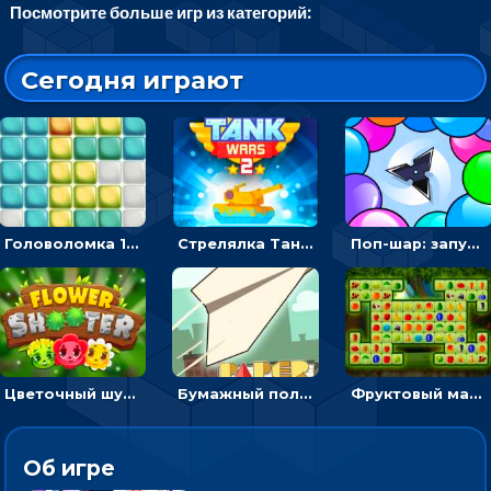
Посмотрите больше игр из категорий:
Сегодня играют
Головоломка 10х10
Стрелялка Танковые войны: бить по танку врага, чтобы уничтожить зло
Поп-шар: запускать колючку, чтобы лопать воздушные шарики
Цветочный шутер: стрелять пчелками по цветам
Бумажный полет: бросай самолетик и собери бонусы
Фруктовый маджонг - найти одинаковые плитки головоломки
Об игре