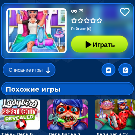
75
Рейтинг: (0)
Играть
Описание игры
Похожие игры
Тайны Леди Баг и Супер Кота: супергеройская любовная одевалка
Леди Баг на приеме у врача: искать микробы, чтобы лечить горло
Леди Баг и Супер Кот: лечить супергероиню дома