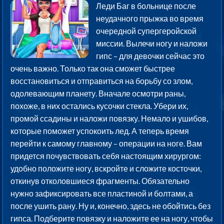
Леди Баг в больнице после
неудачного прыжка во время
очередной супергеройской
миссии. Вылечи ногу и наложи
гипс – для девочки сейчас это
очень важно. Только так она сможет быстрее
восстановиться и отправиться на борьбу со злом,
одолевающим планету. Вначале осмотри раны,
похоже, в них остались кусочки стекла. Убери их,
промой ссадины и наложи повязку. Немало и ушибов,
которые поможет успокоить лед. А теперь время
перейти к самому главному – операции на ноге. Вам
придется почувствовать себя настоящим хирургом:
удобно положите ногу, вскройте и сложите косточки,
откинув отколовшиеся фрагменты. Обязательно
нужно зафиксировать все пластиной и болтами, а
после ушить рану. Ну и, конечно, здесь не обойтись без
гипса. Подберите повязку и наложите ее на ногу, чтобы