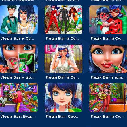
Леди Баг и Супер Кот: Свадьба супергероев - одевалка жениха и невесты
Леди Баг и Супер Кот: конструктор супер-героев для девочек
Леди Баг и Супер Кот: родители ведут дочку на прививку
Леди Баг у доктора: чистить язык и лечить зубы - для девочек
Леди Баг и Супер Кот: Испорченная свадьба - для девочек
Леди Баг в клинике: увеличь губы и создай макияж для девочки
Леди Баг: Будущая мама идет по магазинам
Леди Баг: Срочная хирургическая помощь
Леди Баг и Супер Кот: новогодние покупки и одевалка