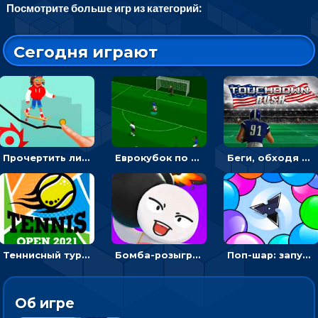
Посмотрите больше игр из категорий:
Сегодня играют
Прочертить линию, чтобы проехать на скейте, через преграды к финишу - для мальчиков
Еврокубок по футболу 2021 в 3D: пасуй мяч и бей по воротам соперника
Беги, обходя соперников и собирай бонусы - американский футбол
Теннисный турнир: подавать или отбивать шарик ракеткой
Бомба-розыгрыш: передавай и беги – 3D гиперказуалка
Поп-шар: запускать колючку, чтобы лопать воздушные шарики
Об игре