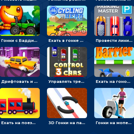
Гонки с Бадди: ехать на джипе и собирать монеты
Ехать в гонке на велосипедах через трамплины к финишу на скорость - спортивные
Провести линию, чтобы припарковать машину на место и собрать монеты - гонки
Дрифтовать и парковаться на городской трассе - гонки
Управлять тремя машинками в разных рядах на трассе - гонки
Ехать на гоночной машине, чтобы обходить преграды и собирать звезды - для мальчиков
Ехать на поезде, через препятствия и собирать пассажиров - для мальчиков
3D Гонки на паровозике: ехать по линии или обходить преграды
Гонки на мопеде с курьером: менять полосы движения, чтобы собирать деньги