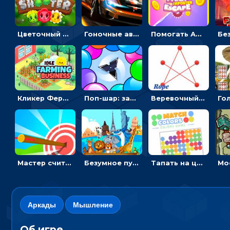
Цветочный шутер: стрелять пчелками по цветам
Гоночные авто в пазлах: разбей картинку и собери снова
Помогать Амонг Ас бежать из комнаты через преграды - приключения
Кликер Фермерский бизнес: расти овощи, чтобы богатеть
Поп-шар: запускать колючку, чтобы лопать воздушные шарики
Веревочный мастер: двигай узелки и развязывай их
Мастер считать стрелы: увеличивать запас, чтобы поразить больше целей
Безумное путешествие друзей по миру: собирать пазлы из фото с животными
Тапать на цветные точки, чтобы взрывать одинаковые - три в ряд
Аркады
Мышление
Об игре