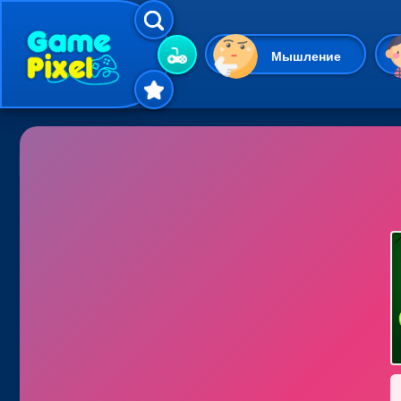
Мышление
Гиперказуальные
Одевалки
Шарики
Маджонг
Кликеры