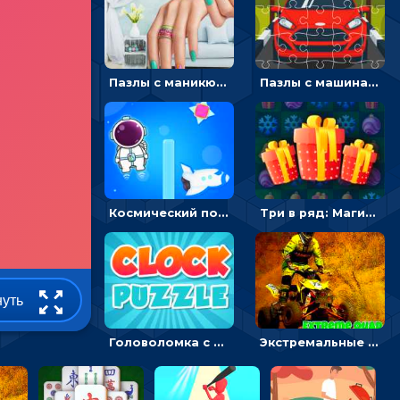
Пазлы с маникюром: собери идеальный рисунок для ногтей
Пазлы с машинами Форд: собирать картинки и открывать новые
Космический побег: двигать космонавта, чтобы попасть к кораблю
Три в ряд: Магические рождественские драгоценности
нуть
Головоломка с часами для детей: читать время по циферблату
Экстремальные пазлы с квадроциклами: собирать крутые тачки