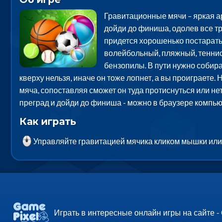
Гравитационные мячи – яркая ар
дойди до финиша, одолев все тр
придется хорошенько постарать
волейбольный, пляжный, теннисн
бензопилы. В пути нужно собира
кверху нельзя, иначе он тоже лопнет, а вы проиграете
мяча, сопоставляя сможет он туда протиснуться или не
преград и дойди до финиша - можно в браузере компью
Как играть
Управляйте гравитацией мячика кликом мышки или 
Играть в интересные онлайн игры на сайте -