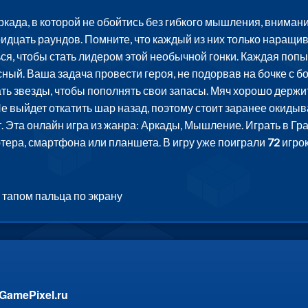
када, в которой не обойтись без гибкого мышления, внимани
идцать раундов. Помните, что каждый из них только наращива
ся, чтобы стать лидером этой необычной гонки. Каждая поп
ый. Ваша задача провести героя, не подорвав на бочке с бо
ть звезды, чтобы пополнять свои запасы. Мяч хорошо держит
. Не выйдет откатить шар назад, поэтому стоит заранее окид
т. Эта онлайн игра из жанра: Аркады, Мышление. Играть в Г
тера, смартфона или планшета. В игру уже поиграли
72
игрок
тапом пальца по экрану
GamePixel.ru