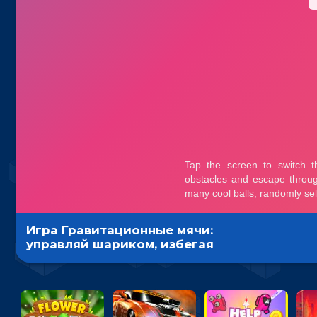
Игра Гравитационные мячи:
управляй шариком, избегая
преград и дойди до финиша