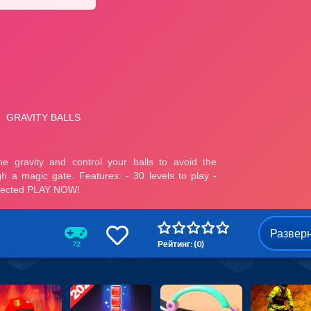
Развер
Рейтинг: (0)
72