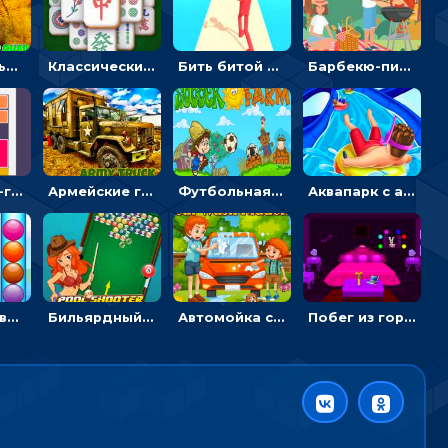
Экстремальные пазлы с квадроциклами: собирать крутые тачки
Классический маджонг на время: находить пары одинаковых плиток, чтобы расчищать поле
Бить битой по шарику, чтобы сбивать кубики с буквами на пути к финишу - 3D
Барбекю-пикник: искать скрытые предметы на картинках - головоломка
Блокскейп-головоломка: двигать блоки, чтобы достать элемент со звездой
Армейские грузовики в пазлах: собери военную машину
Футбольная ферма: бей по мячу, чтобы забивать в ворота и ловить звезды
Аквапарк с акулами: жми, чтобы лететь к финишу по волнам
Сортер с цветными шариками: размещать в колбах по цвету
Бильярдный пул: стрелять шариками, чтобы взрывать одинаковые
Автомойка со скрытыми звездами: ищи на время
Побег из горной деревни: решай головоломки, чтобы открыть ворота