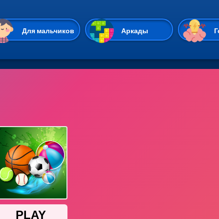
Перейти к основному содержан
Для мальчиков
Аркады
Г
Казуальные
Веселые
Стрелялки
Спортивные
Гонки
Unity
Экшены
Мультиплеер
Симуляторы
Стратегии
ИО
Пасьянс
Леди Баг и Супе