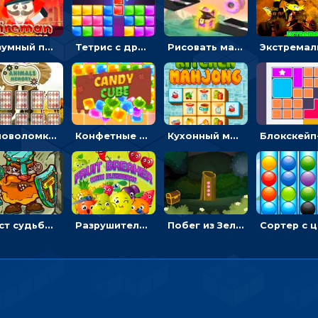
Безумный пожарный: направлять шланг, чтобы тушить горящие бревна
Тетрис с драгоценными камнями: расставляй блоки, чтобы получить линию - головоломка
Рисовать машину и выигрывать гонку - для мальчиков
Головоломка с животными: переворачивать карточки, чтобы находить пару
Конфетные кубики: двигать сладости в сторону, чтобы стрелять по целям
Кухонный маджонг: соединять пары посуды и расчищать поле
Мост судьбы: прыгать по платформам и бить молотом орков
Разрушитель фруктов: стрелять ягодами по ананасам
Побег из Зеленого парка: решай ребусы, чтобы выбраться на свободу