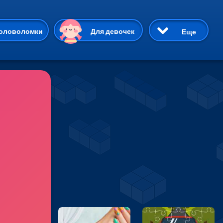
ию
оловоломки
Для девочек
Еще
3D
Приключения
Три в ряд
Пазлы
На двоих
Раскраски
Карточные
Драки
р Кот
Майнкрафт