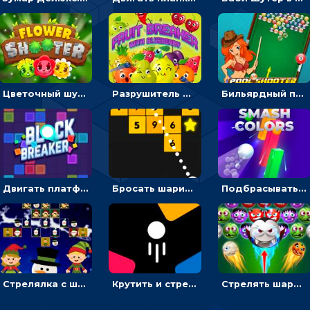
Цветочный шутер: стрелять пчелками по цветам
Разрушитель фруктов: стрелять ягодами по ананасам
Бильярдный пул: стрелять шариками, чтобы взрывать одинаковые
Двигать платформу и отбивать мячики или ловить бонусы
Бросать шарики, чтобы выбивать блоки с цифрами
Подбрасывать мяч, чтобы провести через цветную преграду
Стрелялка с шариками по рождественским эльфам
Крутить и стрелять по фигурам с цифрами - стрелялка шариками
Стрелять шариками-монстрами и выбивать конфеты