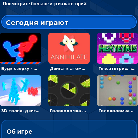
Посмотрите больше игр из категорий:
Сегодня играют
Будь сверху - борись с другом и выигрывай
Двигать атомы, чтобы соединить – головоломка
Гексатетрис: кидать блок, чтобы складывать три в ряд - головоломка
3D толпа: двигаться и собирать цветных человечков
Головоломка Ломтики: уложи фрагменты и получи круг
Головоломка Линии: собери шарики в ряд из 5
Об игре