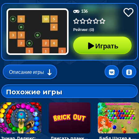
136
Рейтинг: (0)
Играть
Описание игры
Похожие игры
Зумар Делюкс: бросай шарики с черепашкой, чтобы остановить очередь
Двигать планку и бить шариком по цветным блокам - гиперказуальная
Бабл Шутер в джунглях: стрелять шариками по цветным целям