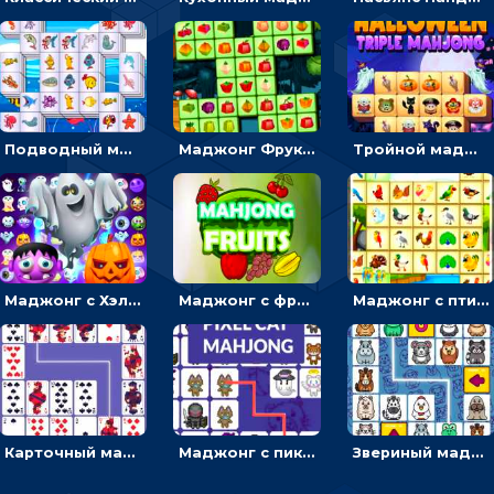
Подводный маджонг: искать и соединять рыбок парами
Маджонг Фрукты: тапать и убирать одинаковые плоды
Тройной маджонг с ужастиками: отмечать по три плитки и убирать с поля
Маджонг с Хэллоуином: искать пару для ужастиков, чтобы очистить поле
Маджонг с фруктами: соединить плоды линией и убрать с поля
Маджонг с птицами: соединять пернатых, чтобы освобождать поле
Карточный маджонг: найти две одинаковые масти и соединить
Маджонг с пиксельными котиками: находить пару или проводить линию
Звериный маджонг: находить одинаковых животных, чтобы соединять линиями