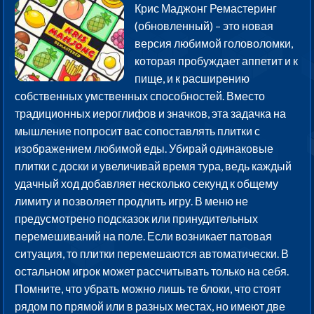
Крис Маджонг Ремастеринг
(обновленный) – это новая
версия любимой головоломки,
которая пробуждает аппетит и к
пище, и к расширению
собственных умственных способностей. Вместо
традиционных иероглифов и значков, эта задачка на
мышление попросит вас сопоставлять плитки с
изображением любимой еды. Убирай одинаковые
плитки с доски и увеличивай время тура, ведь каждый
удачный ход добавляет несколько секунд к общему
лимиту и позволяет продлить игру. В меню не
предусмотрено подсказок или принудительных
перемешиваний на поле. Если возникает патовая
ситуация, то плитки перемешаются автоматически. В
остальном игрок может рассчитывать только на себя.
Помните, что убрать можно лишь те блоки, что стоят
рядом по прямой или в разных местах, но имеют две