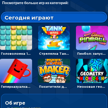
Посмотрите больше игр из категорий:
Сегодня играют
Головоломка 10х10
Стрелялка Танковые войны: бить по танку врага, чтобы уничтожить зло
Пинбол: запускать шарик, чтобы выбивать очки
Гиперказуалка Летающая чашка кофе: двигаться и собирать кубики сахара
Похитители денег: управляйте друзьями и соберите все мешки с долларами
Неоновая геометрия: прыгай через препятствия и собирай шары
Об игре