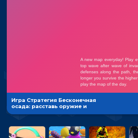
Игра Стратегия Бесконечная
осада: расставь оружие и
уничтожь орков