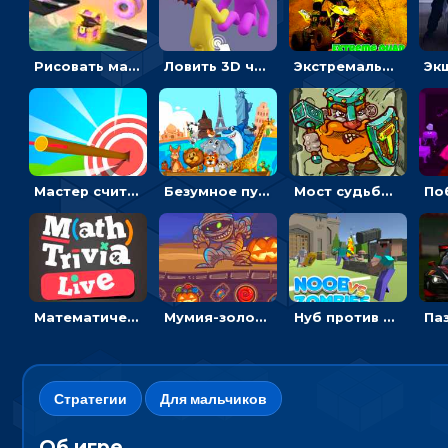
Рисовать машину и выигрывать гонку - для мальчиков
Ловить 3D человечком своего цвета и собирать драгоценности - гиперказуалка
Экстремальные пазлы с квадроциклами: собирать крутые тачки
Мастер считать стрелы: увеличивать запас, чтобы поразить больше целей
Безумное путешествие друзей по миру: собирать пазлы из фото с животными
Мост судьбы: прыгать по платформам и бить молотом орков
Математическая викторина мультиплеер: решать примеры на время
Мумия-золотоискатель: закидывать бинты, чтобы доставать сокровища
Нуб против Зомби: направлять линию на врага и бить молотом
Стратегии
Для мальчиков
Об игре