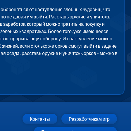
 обороняться от наступления злобных чудовищ, что
 но не давая им выйти. Расставь оружие и уничтожь
 заработок, который можно тратить на покупку и
зеленых квадратиках. Более того, уже имеющееся
рагов, прорывающих оборону. Их наступление можно
 жизней, если столько же орков смогут выйти в задние
ная осада: расставь оружие и уничтожь орков - можно в
Контакты
Разработчикам игр