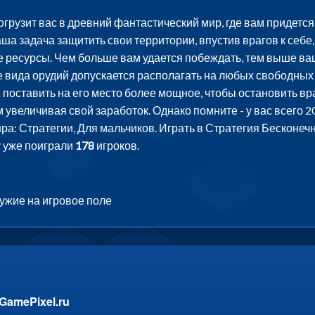
грузит вас в древний фантастический мир, где вам придется
аша задача защитить свои территории, впустив врагов к себе,
 ресурсы. Чем больше вам удается побеждать, тем выше ваш
 вида орудий допускается располагать на любых свободных 
 поставить на его место более мощное, чтобы остановить в
увеличивая свой заработок. Однако помните - у вас всего 20
нра: Стратегии, Для мальчиков. Играть в Стратегия Бесконеч
у уже поиграли
178
игроков.
ужие на игровое поле
GamePixel.ru