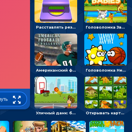
Расставлять резиновые кубики, чтобы делать поп-ит - гиперказуальные
Головоломка Звери-малыши: открывай карточки по очереди, чтобы найти одинаковые
Американский футбол 3D: поймай мяч и останови атаку соперника
Головоломка Невероятный баскетбол: проложить путь и отправить мяч в корзину
нуть
Уличный данк: бросать мяч в баскетбольное кольцо - спортивные
Открывать картинки с динозаврами и складывать в пары по памяти - головоломка