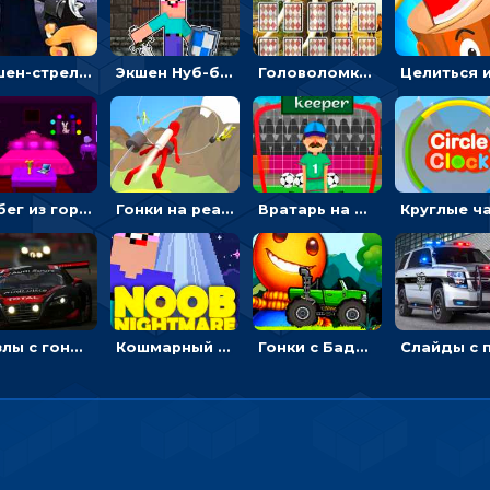
Экшен-стрелялка по зомби: целиться и попадать в бегущих монстров
Экшен Нуб-боец: прыгать через препятствия или бить врагов мечом
Головоломка с животными: переворачивать карточки, чтобы находить пару
Побег из горной деревни: решай головоломки, чтобы открыть ворота
Гонки на реактивном ранце: избегать преград, чтобы лететь к финишу
Вратарь на футбольном поле: тапай, чтобы отбивать мячи в воротах ногами и руками - спортивные
Пазлы с гоночными автомобилями: собери свой болид по частям
Кошмарный сон Нуба: балансируй, чтобы выжить
Гонки с Бадди: ехать на джипе и собирать монеты