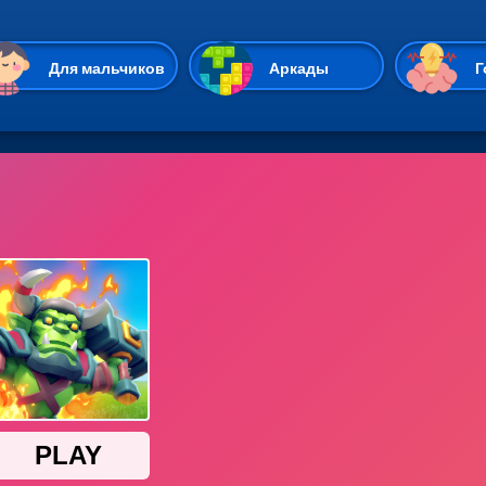
Перейти к основному содержан
Для мальчиков
Аркады
Г
Казуальные
Веселые
Стрелялки
Спортивные
Гонки
Unity
Экшены
Мультиплеер
Симуляторы
Стратегии
ИО
Пасьянс
Леди Баг и Супе