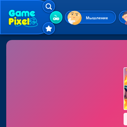
Мышление
Гиперказуальные
Одевалки
Шарики
Маджонг
Кликеры