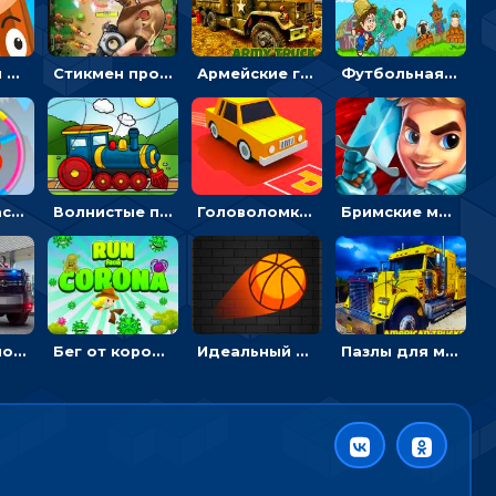
Целиться и метать топор в 3D мишени
Стикмен против Зомби: стрелять в зомби и развивать воина
Армейские грузовики в пазлах: собери военную машину
Футбольная ферма: бей по мячу, чтобы забивать в ворота и ловить звезды
Круглые часы: ловить цветную стрелку в одинаковом участке циферблата
Волнистые пазлы с транспортом: собирай картинку из частей
Головоломка Парк-стоянка: рисовать линии, чтобы парковать машины
Бримские мечи: бежать через преграды, бить врагов и собирать монеты
Слайды с полицейскими машинами: перемещать пазлы, чтобы собрать картинку
Бег от коронавируса: держать дистанцию, чтобы не заразиться
Идеальный данк: направлять пунктир в корзину и попадать мячом
Пазлы для мальчиков с американскими грузовиками