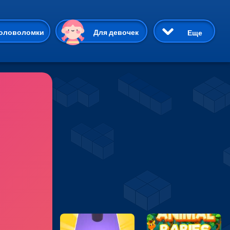
ию
оловоломки
Для девочек
Еще
3D
Приключения
Три в ряд
Пазлы
На двоих
Раскраски
Карточные
Драки
р Кот
Майнкрафт