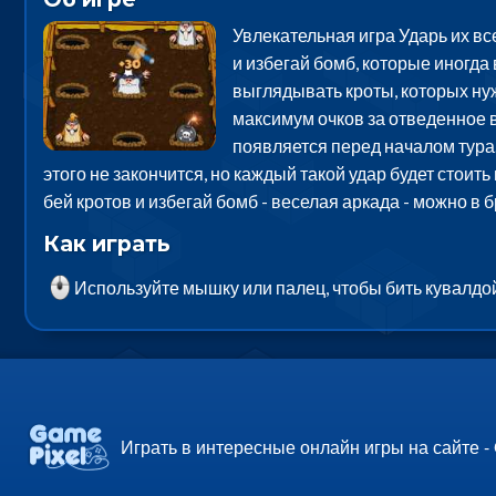
Увлекательная игра Ударь их вс
и избегай бомб, которые иногда
выглядывать кроты, которых нуж
максимум очков за отведенное в
появляется перед началом тура.
этого не закончится, но каждый такой удар будет стоить
бей кротов и избегай бомб - веселая аркада - можно в
Как играть
Используйте мышку или палец, чтобы бить кувалдо
Играть в интересные онлайн игры на сайте -