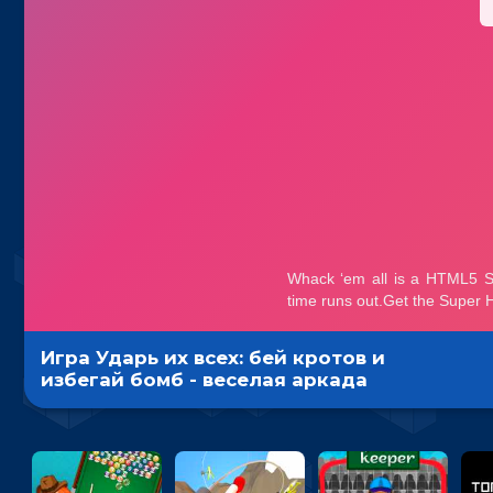
Игра Ударь их всех: бей кротов и
избегай бомб - веселая аркада