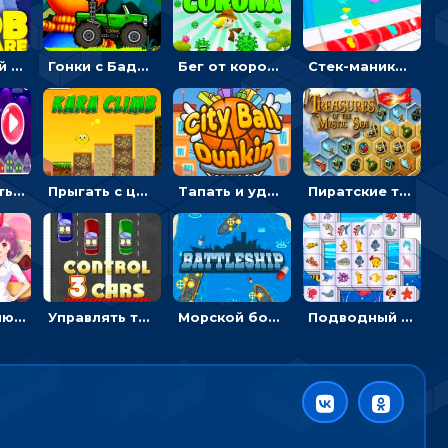
Кошмарный сон Нуба: балансируй, чтобы выжить
Гонки с Бадди: ехать на джипе и собирать монеты
Бег от коронавируса: держать дистанцию, чтобы не заразиться
Стек-маникюр для девочек: красить ногти и избегать пил
Перемещать Деда Мороза с оленями, чтобы стрелять по снеговикам - приключения
Прыгать с цыпленком по столбикам вверх, чтобы собирать время - гиперказуальные
Тапать и удерживать баскетбольный мяч, чтобы попадать в кольца - спортивные
Пиратские три в ряд: двигать и собирать шестиугольники с сокровищами
Вести линию через одинаковые конфеты на время, чтобы зарабатывать звезды - три в ряд
Управлять тремя машинками в разных рядах на трассе - гонки
Морской бой: расставлять корабли и бить вражеские - для мальчиков
Подводный маджонг: искать и соединять рыбок парами