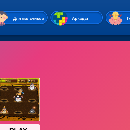
Перейти к основному содержан
Для мальчиков
Аркады
Г
Казуальные
Веселые
Стрелялки
Спортивные
Гонки
Unity
Экшены
Мультиплеер
Симуляторы
Стратегии
ИО
Пасьянс
Леди Баг и Супе