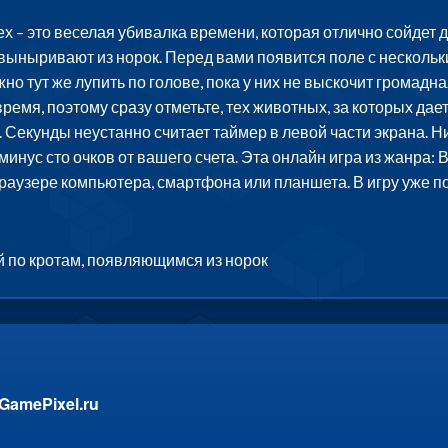
ех – это веселая убивалка времени, которая отлично сойдет д
 выныривают из норок. Перед вами появится поле с нескольки
но тут же лупить по голове, пока у них не выскочит громадн
ремя, поэтому сразу отметьте, тех животных, за которых дае
 Секунды неустанно считает таймер в левой части экрана. Ни
 минус сто очков от вашего счета. Эта онлайн игра из жанра: 
 браузере компьютера, смартфона или планшета. В игру уже 
й по кротам, появляющимся из норок
GamePixel.ru