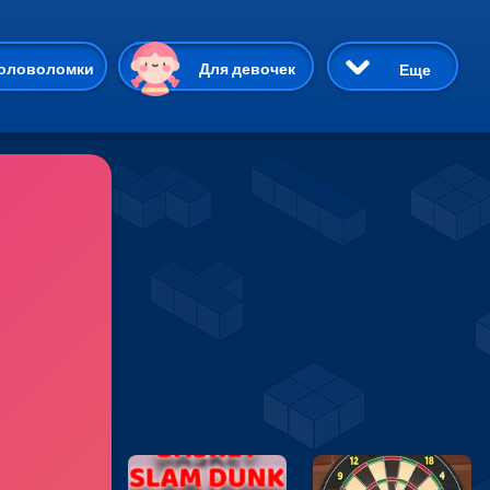
ию
оловоломки
Для девочек
Еще
3D
Приключения
Три в ряд
Пазлы
На двоих
Раскраски
Карточные
Драки
р Кот
Майнкрафт