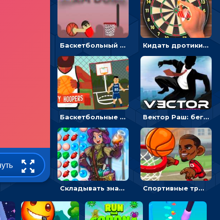
Баскетбольный Слэм-Данк: бросай в кольцо, выпрыгивая в воздух
Кидать дротики и попадать в яблочко - спортивные
Баскетбольные броски: попади в кольцо и выиграй чемпионат
Вектор Раш: беги и спасайся от землетрясения
нуть
Складывать значки три в ряд и варить зелье - головоломка
Спортивные трюки: прицелься и забрось мяч в баскетбольную сетку