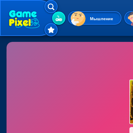
Мышление
Гиперказуальные
Одевалки
Шарики
Маджонг
Кликеры