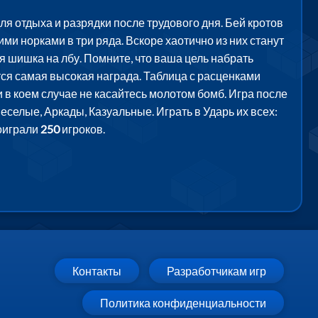
ля отдыха и разрядки после трудового дня. Бей кротов
ми норками в три ряда. Вскоре хаотично из них станут
ая шишка на лбу. Помните, что ваша цель набрать
тся самая высокая награда. Таблица с расценками
 в коем случае не касайтесь молотом бомб. Игра после
Веселые, Аркады, Казуальные. Играть в Ударь их всех:
поиграли
250
игроков.
Контакты
Разработчикам игр
Политика конфиденциальности