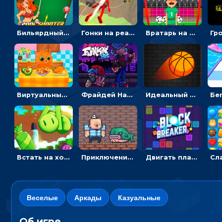
Бильярдный пул: стрелять шариками, чтобы взрывать одинаковые
Гонки на реактивном ранце: избегать преград, чтобы лететь к финишу
Вратарь на футбольном поле: тапай, чтобы отбивать мячи в воротах ногами и руками - спортивные
Виртуальный питомец: ухаживать, кормить, купать рыжего кота
Фрайдей Найт Фанкин - Большой брат 4: кликать на стрелки, чтобы играть музыку
Идеальный данк: направлять пунктир в корзину и попадать мячом
Встать на ходули, чтобы словить конфету в лабиринте - гиперказуальные
Приключения Пиратские бомбы: собирать взрывчатку, пока не поднялась вода
Двигать платформу и отбивать мячики или ловить бонусы
Веселые
Аркады
Казуальные
Об игре