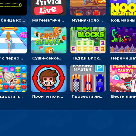
Гробница кота: искать выход в лабиринте, собирая золото
Математическая викторина мультиплеер: решать примеры на время
Мумия-золотоискатель: закидывать бинты, чтобы доставать сокровища
Бег с переодеванием: ловить одежду и повторять модные образы - для девочек
Суши-сенсей: рубить роллы, избегая бомб
Тедди Блоки три в ряд: кликать и выбивать одинаковых мишек
Сладости по три в ряд: перемещать конфеты, чтобы взорвать линию
Пройти по комнате и не попасться роботам, чтобы перезагрузить компьютер
Провести линию, чтобы припарковать машину на место и собрать монеты - гонки