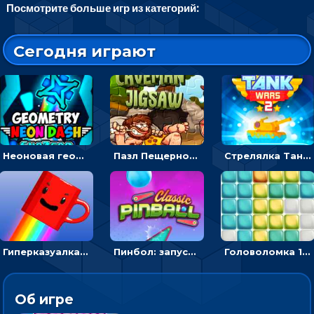
Посмотрите больше игр из категорий:
Сегодня играют
Неоновая геометрия: прыгай через препятствия и собирай шары
Пазл Пещерного человека: сложи фрагменты и получи картинку
Стрелялка Танковые войны: бить по танку врага, чтобы уничтожить зло
Гиперказуалка Летающая чашка кофе: двигаться и собирать кубики сахара
Пинбол: запускать шарик, чтобы выбивать очки
Головоломка 10х10
Об игре