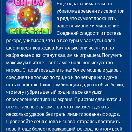
Еще одна занимательная
убивалка времени из серии три
в ряд, что сумеет прокачать
ваше внимание и мышление.
Соединяй сладости и поставь
рекорд, учитывая, что на все туры у вас чуть более
шести десятков ходов. Как только они иссякнут, то
набранные очки станут вашим выигрышем. Получить
максимум в итоге – вот самое большое искусство
игрока. Старайтесь делать наиболее мощные удары,
соединяя не только по три, но и по четыре или даже
пять конфеток. Такие комбинации дадут особые блоки,
что могут убрать целый ряд или все камушки
определенного типа на экране. При этом сдвинутся и
все остальные лакомства, что поможет сделать
несколько ударов без траты лимитированных ходов.
Проверяйте себя снова и снова, стараясь поставить
новый, еще более поражающий, рекорд по итогу всей