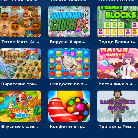
Тотем Матч 4: двигать символы по три в ряд
Вирусный краш: перемещать три в ряд одинаковые вирусы
Тедди Блоки три в ряд: кликать и выбивать одинаковых мишек
Пиратские три в ряд: двигать и собирать шестиугольники с сокровищами
Сладости по три в ряд: перемещать конфеты, чтобы взорвать линию
Вести линию через одинаковые конфеты на время, чтобы зарабатывать звезды - три в ряд
Вкусные сказки 2: переставлять фрукты по три в ряд и кормить животных
Конфетные три в ряд: соединять и взрывать одинаковые сладости
Три в ряд Темный рыцарь: двигать одинаковых воинов в строй